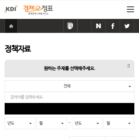
홈
으
링
카
네
페
트
로
크
카
이
이
위
이
복
오
버
스
터
동
사
톡
공
북
공
정책자료
하
공
유
공
유
기
유
하
유
하
하
기
하
기
항목
원하는 주제를 선택해주세요.
기
기
전체
검
색
어
검
를
색
입
~
년도
월
년도
월
력
하
세