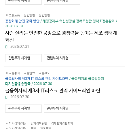
관련주제 시계열
관련부처 시계열
운
로
드
고용노동
산업안전
산업안전
공장화재 안전 강화 방안
/ 재정경제부 혁신성장실 정책조정관 정책조정총괄과 /
2026.07.31
사람 살리는 안전한 공장으로 경쟁력을 높이는 제조 생태계
혁신
파
2026.07.31
일
다
관련주제 시계열
관련부처 시계열
운
로
드
금융통화
금융일반
금융제도
금융회사의 제3자 IT 리스크 관리 가이드라인
/ 금융위원회 금융감독원
디지털금융총괄국 / 2026.07.30
금융회사의 제3자 IT리스크 관리 가이드라인 마련
파
2026.07.30
일
다
관련주제 시계열
관련부처 시계열
운
로
드
거시경제/재정
경제정책일반
경제관계장관회의
거시경제/재정
물가
가계물가