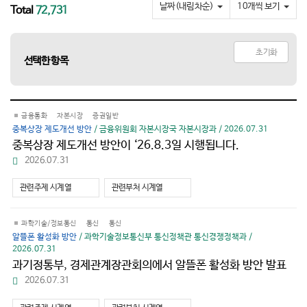
요
날짜(내림차순)
10개씩 보기
Total
72,731
초기화
선택한 항목
금융통화
자본시장
증권일반
중복상장 제도개선 방안
/ 금융위원회 자본시장국 자본시장과 / 2026.07.31
중복상장 제도개선 방안이 ‘26.8.3일 시행됩니다.
파
2026.07.31
일
다
관련주제 시계열
관련부처 시계열
운
로
드
과학기술/정보통신
통신
통신
알뜰폰 활성화 방안
/ 과학기술정보통신부 통신정책관 통신경쟁정책과 /
2026.07.31
과기정통부, 경제관계장관회의에서 알뜰폰 활성화 방안 발표
파
2026.07.31
일
다