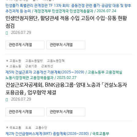
민생물가 특별관리 관계장관 TF 13차 회의: 중동전쟁 관련 물가·공급망 대응 및 향후
추진과제 등 논의
/ 재정경제부 민생경제국 민생경제총괄과 / 2026.07.24
민생안정지원단, 할당관세 적용 수입 고등어 수입·유통 현황
점검
파
2026.07.29
일
다
관련주제 시계열
관련부처 시계열
운
로
드
고용노동
고용노동일반
고용노동정책
고용노동
근로기준
근로개선
제5차 건설근로자 고용개선 기본계획(2025∼2029)
/ 고용노동부 고용정책실
노동시장정책관 고용정책총괄과 / 2025.02.27
건설근로자공제회, BNK금융그룹·양대 노총과 「건설노동자
포용금융」 업무협약 체결
파
2026.07.29
일
다
관련주제 시계열
관련부처 시계열
운
로
드
국토교통
도로
교통수단
제2차 간선급행버스체계(BRT) 종합계획(2026~2030)
/ 국토교통부