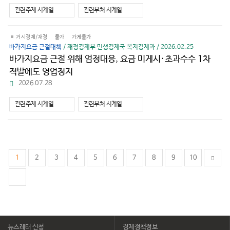
다
관련주제 시계열
관련부처 시계열
운
로
드
거시경제/재정
물가
가계물가
바가지요금 근절대책
/ 재정경제부 민생경제국 복지경제과 / 2026.02.25
바가지요금 근절 위해 엄정대응, 요금 미게시·초과수수 1차
적발에도 영업정지
파
2026.07.28
일
다
관련주제 시계열
관련부처 시계열
운
로
드
1
2
3
4
5
6
7
8
9
10
뉴스레터 신청
경제정책정보