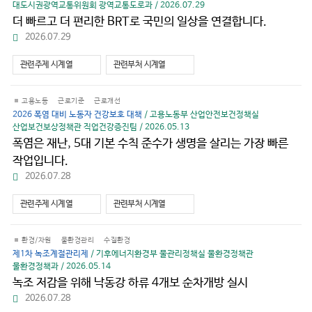
대도시권광역교통위원회 광역교통도로과 / 2026.07.29
더 빠르고 더 편리한 BRT로 국민의 일상을 연결합니다.
파
2026.07.29
일
다
관련주제 시계열
관련부처 시계열
운
로
드
고용노동
근로기준
근로개선
2026 폭염 대비 노동자 건강보호 대책
/ 고용노동부 산업안전보건정책실
산업보건보상정책관 직업건강증진팀 / 2026.05.13
폭염은 재난, 5대 기본 수칙 준수가 생명을 살리는 가장 빠른
작업입니다.
파
2026.07.28
일
다
관련주제 시계열
관련부처 시계열
운
로
드
환경/자원
물환경관리
수질환경
제1차 녹조계절관리제
/ 기후에너지환경부 물관리정책실 물환경정책관
물환경정책과 / 2026.05.14
녹조 저감을 위해 낙동강 하류 4개보 순차개방 실시
파
2026.07.28
일