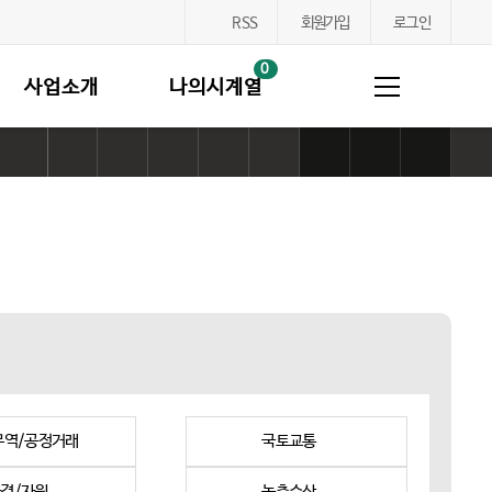
RSS
회원가입
로그인
0
사업소개
나의시계열
링
카
네
페
트
프
본
본
본
크
카
이
이
위
린
문
문
문
복
오
버
스
터
트
사
사
사
사
톡
공
북
공
하
이
이
이
하
공
유
공
유
기
즈
즈
즈
기
유
하
유
하
작
기
크
하
기
하
기
게
본
게
기
기
무역/공정거래
국토교통
경/자원
농축수산