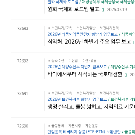
원화 국제화 로드맵
/ 재정경제부 국제금융국 국제금융심의
원화 국제화 로드맵 발표
2026.07.19
파
일
다
운
로
72693
보건복지/교육
보건복지일반
보건복지정책
드
2026년 식품의약품안전처 하반기 업무보고
/ 식품의
식약처, 2026년 하반기 주요 업무 보고
72692
농축수산
수산업
수산·유통
2026년 해양수산부 하반기 업무보고
/ 해양수산부 기
바다에서부터 시작하는 국토대전환
20
파
일
다
운
로
72691
보건복지/교육
보건복지일반
보건복지정책
드
2026년 보건복지부 하반기 업무보고
/ 보건복지부 기
생명 살리고, 돌봄 넓히고, 지역의료 키운
72690
금융통화
자본시장
자산운용
단일종목 레버리지 상품(ETF·ETN) 보완방안
/ 금융위