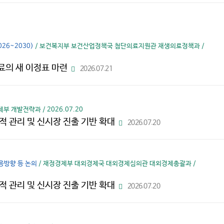
다
운
로
드
26~2030)
/ 보건복지부 보건산업정책국 첨단의료지원관 재생의료정책과 /
료의 새 이정표 마련
2026.07.21
파
일
다
운
로
드
부 개발전략과 / 2026.07.20
 관리 및 신시장 진출 기반 확대
2026.07.20
파
일
다
운
로
드
응방향 등 논의
/ 재정경제부 대외경제국 대외경제심의관 대외경제총괄과 /
 관리 및 신시장 진출 기반 확대
2026.07.20
파
일
다
운
로
드