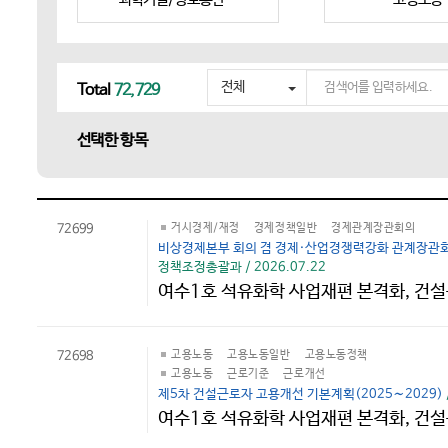
검
전체
Total
72,729
색
어
선택한 항목
를
입
력
하
세
72699
거시경제/재정
경제정책일반
경제관계장관회의
요
비상경제본부 회의 겸 경제·산업경쟁력강화 관계장관회
정책조정총괄과 / 2026.07.22
여수1호 석유화학 사업재편 본격화, 건설
72698
고용노동
고용노동일반
고용노동정책
고용노동
근로기준
근로개선
제5차 건설근로자 고용개선 기본계획(2025∼2029)
여수1호 석유화학 사업재편 본격화, 건설