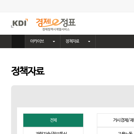
주
메
뉴
홈
아카이브
정책자료
으
로
이
동
정책자료
거시경제/재
전체
과학기술/정보통신
고용노동