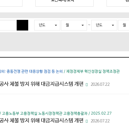
~
년도
월
년도
월
검
색
의: 중동전쟁 관련 대응상황 점검 등 논의
/ 재정경제부 혁신성장실 정책조정관
공사 체불 방지 위해 대금지급시스템 개편
2026.07.22
파
일
다
운
로
드
/ 고용노동부 고용정책실 노동시장정책관 고용정책총괄과 / 2025.02.27
공사 체불 방지 위해 대금지급시스템 개편
2026.07.22
파
일