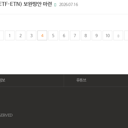
TF·ETN) 보완방안 마련
2026.07.16
파
일
다
운
로
드
1
2
3
4
5
6
7
8
9
10
정보
유튜브
ESERVED