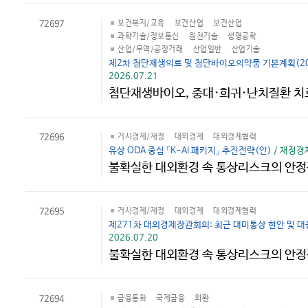
72697
보건복지/교육
보건산업
보건산업
과학기술/정보통신
원천기술
생명공학
산업/무역/공정거래
산업일반
산업기술
제2차 첨단재생의료 및 첨단바이오의약품 기본계획(20
2026.07.21
첨단재생바이오, 중대·희귀·난치질환 치
72696
거시경제/재정
대외경제
대외경제협력
유상 ODA 중심 「K-AI 패키지」 추진전략(안)
/ 재정경제
불확실한 대외환경 속 통상리스크의 안정적
72695
거시경제/재정
대외경제
대외경제협력
제271차 대외경제장관회의: 최근 대미통상 현안 및 대
2026.07.20
불확실한 대외환경 속 통상리스크의 안정적
72694
금융통화
국제금융
외환