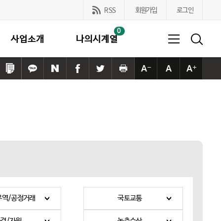
RSS
회원가입
로그인
0
사업소개
나의시계열
링
카
네
페
트
프
본
본
본
크
카
이
이
위
린
문
문
문
복
오
버
스
터
트
사
사
사
사
톡
공
북
공
하
이
이
이
하
공
유
공
유
기
즈
즈
즈
기
유
하
유
하
작
기
크
하
기
하
기
게
본
게
기
기
무역/공정거래
국토교통
경/자원
농축수산