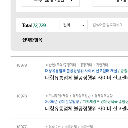
검
전체
Total
72,729
색
어
선택한 항목
를
입
력
하
세
18979
산업/무역/공정거래
공정거래
기업거래
요
대형유통업체 불공정행위 사이버 신고센터 개설
/ 공정
대형유통업체 불공정행위 사이버 신고센
18978
거시경제/재정
경제정책일반
경제정책방향
2006년 경제운용방향
/ 기획재정부 경제정책국 종합정책과
대형유통업체 불공정행위 사이버 신고센
18977
농축수산
식품산업
식품산업