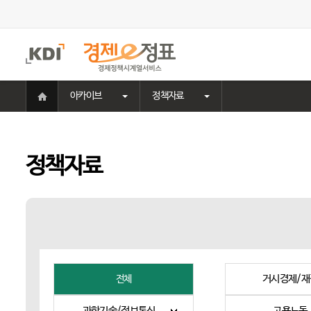
주
메
뉴
홈
아카이브
정책자료
으
로
이
동
정책자료
거시경제/재
전체
과학기술/정보통신
고용노동