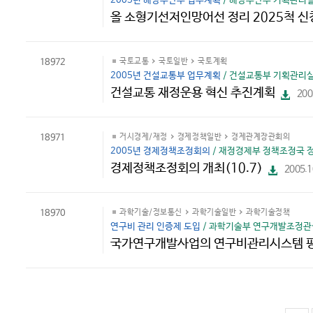
2005년 해양수산부 업무계획
/ 해양수산부 기획관리실 
올 소형기선저인망어선 정리 2025척 신
18972
국토교통
국토일반
국토계획
2005년 건설교통부 업무계획
/ 건설교통부 기획관리실 
건설교통 재정운용 혁신 추진계획
200
파
일
다
운
로
18971
거시경제/재정
경제정책일반
경제관계장관회의
드
2005년 경제정책조정회의
/ 재정경제부 정책조정국 정책
경제정책조정회의 개최(10.7)
2005.1
파
일
다
운
로
18970
과학기술/정보통신
과학기술일반
과학기술정책
드
연구비 관리 인증제 도입
/ 과학기술부 연구개발조정관실
국가연구개발사업의 연구비관리시스템 