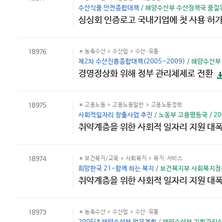
수산식품 안전종합대책
/ 해양수산부 수산정책국 품질위생
싱싱회 인증로고 국내기업에 첫 사용 허
18976
농축수산
수산업
수산·유통
제2차 수산진흥종합대책(2005~2009)
/ 해양수산부 
경영정상화 위해 정부 관리체제로 전환
18975
고용노동
고용노동일반
고용노동정책
사회적일자리 창출사업 추진
/ 노동부 고용평등국 / 200
취약계층을 위한 사회적 일자리 지원 대폭
18974
보건복지/교육
사회복지
복지·서비스
희망한국 21-함께 하는 복지
/ 보건복지부 사회복지정책
취약계층을 위한 사회적 일자리 지원 대폭
18973
농축수산
수산업
수산·유통