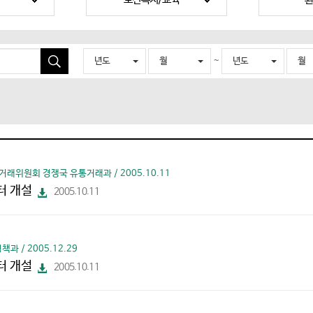
~
년도
월
년도
월
검
색
거래위원회 경쟁국 유통거래과 / 2005.10.11
터 개설
2005.10.11
파
일
다
운
로
드
 / 2005.12.29
터 개설
2005.10.11
파
일
다
운
로