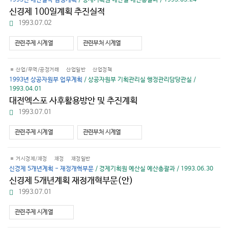
신경제 100일계획 추진실적
파
1993.07.02
일
다
관련주제 시계열
관련부처 시계열
운
로
드
산업/무역/공정거래
산업일반
산업정책
1993년 상공자원부 업무계획
/ 상공자원부 기획관리실 행정관리담당관실 /
1993.04.01
대전엑스포 사후활용방안 및 추진계획
파
1993.07.01
일
다
관련주제 시계열
관련부처 시계열
운
로
드
거시경제/재정
재정
재정일반
신경제 5개년계획 - 재정개혁부문
/ 경제기획원 예산실 예산총괄과 / 1993.06.30
신경제 5개년계획 재정개혁부문(안)
파
1993.07.01
일
다
관련주제 시계열
운
로
드