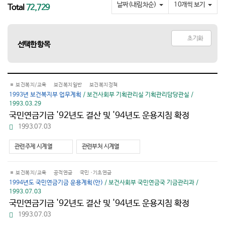
요
날짜(내림차순)
10개씩 보기
Total
72,729
초기화
선택한 항목
보건복지/교육
보건복지일반
보건복지정책
1993년 보건복지부 업무계획
/ 보건사회부 기획관리실 기획관리담당관실 /
1993.03.29
국민연금기금 '92년도 결산 및 '94년도 운용지침 확정
파
1993.07.03
일
다
관련주제 시계열
관련부처 시계열
운
로
드
보건복지/교육
공적연금
국민 ·기초연금
1994년도 국민연금기금 운용계획(안)
/ 보건사회부 국민연금국 기금관리과 /
1993.07.03
국민연금기금 '92년도 결산 및 '94년도 운용지침 확정
파
1993.07.03
일