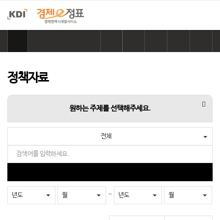
홈
으
링
카
네
페
트
로
크
카
이
이
위
이
복
오
버
스
터
동
사
톡
공
북
공
정책자료
하
공
유
공
유
기
유
하
유
하
하
기
하
기
항목
원하는 주제를 선택해주세요.
기
기
전체
검
색
어
검
를
색
입
~
년도
월
년도
월
력
하
세