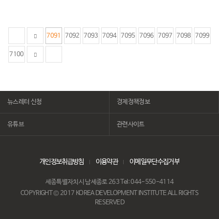
7091
7092
7093
7094
7095
7096
7097
7098
7099
7100
뉴스레터 신청
경제정책정보
유튜브
관련사이트
개인정보취급방침
이용약관
이메일무단수집거부
세종특별자치시 남세종로 263 Tel: 044-550-4114
COPYRIGHT © 2017 KOREA DEVELOPMENT INSTITUTE ALL RIGHTS
RESERVED