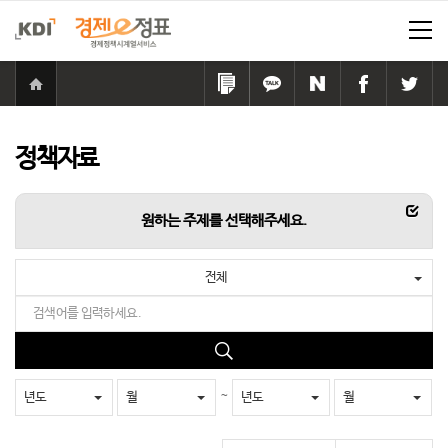
홈
으
링
카
네
페
트
로
크
카
이
이
위
이
복
오
버
스
터
동
사
톡
공
북
공
정책자료
하
공
유
공
유
기
유
하
유
하
하
기
하
기
항목
원하는 주제를 선택해주세요.
기
기
전체
검
색
어
검
를
색
입
~
년도
월
년도
월
력
하
세