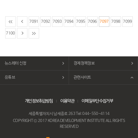
7091
7092
7093
7094
7095
7096
7097
7098
7099
7100
뉴스레터 신청
경제정책정보
유튜브
관련사이트
개인정보취급방침
이용약관
이메일무단수집거부
세종특별자치시 남세종로 263 Tel: 044-550-4114
COPYRIGHT © 2017 KOREA DEVELOPMENT INSTITUTE ALL RIGHTS
RESERVED