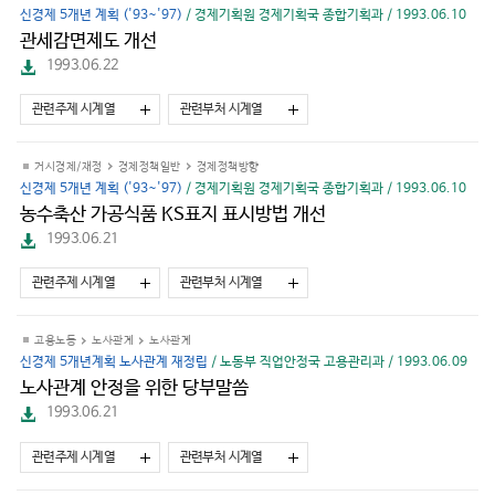
신경제 5개년 계획 ('93~'97)
/ 경제기획원 경제기획국 종합기획과 / 1993.06.10
관세감면제도 개선
파
1993.06.22
일
다
관련주제 시계열
관련부처 시계열
운
로
드
거시경제/재정
경제정책일반
경제정책방향
신경제 5개년 계획 ('93~'97)
/ 경제기획원 경제기획국 종합기획과 / 1993.06.10
농수축산 가공식품 KS표지 표시방법 개선
파
1993.06.21
일
다
관련주제 시계열
관련부처 시계열
운
로
드
고용노동
노사관계
노사관계
신경제 5개년계획 노사관계 재정립
/ 노동부 직업안정국 고용관리과 / 1993.06.09
노사관계 안정을 위한 당부말씀
파
1993.06.21
일
다
관련주제 시계열
관련부처 시계열
운
로
드