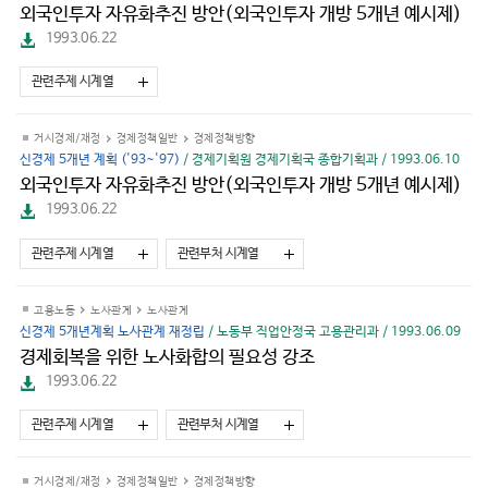
외국인투자 자유화추진 방안(외국인투자 개방 5개년 예시제)
파
1993.06.22
일
다
관련주제 시계열
운
로
드
거시경제/재정
경제정책일반
경제정책방향
신경제 5개년 계획 ('93~'97)
/ 경제기획원 경제기획국 종합기획과 / 1993.06.10
외국인투자 자유화추진 방안(외국인투자 개방 5개년 예시제)
파
1993.06.22
일
다
관련주제 시계열
관련부처 시계열
운
로
드
고용노동
노사관계
노사관계
신경제 5개년계획 노사관계 재정립
/ 노동부 직업안정국 고용관리과 / 1993.06.09
경제회복을 위한 노사화합의 필요성 강조
파
1993.06.22
일
다
관련주제 시계열
관련부처 시계열
운
로
드
거시경제/재정
경제정책일반
경제정책방향