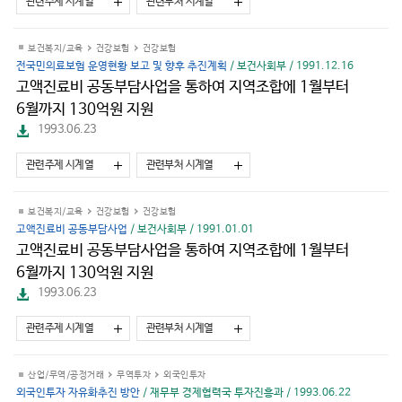
관련주제 시계열
관련부처 시계열
운
로
드
보건복지/교육
건강보험
건강보험
전국민의료보험 운영현황 보고 및 향후 추진계획
/ 보건사회부 / 1991.12.16
고액진료비 공동부담사업을 통하여 지역조합에 1월부터
6월까지 130억원 지원
파
1993.06.23
일
다
관련주제 시계열
관련부처 시계열
운
로
드
보건복지/교육
건강보험
건강보험
고액진료비 공동부담사업
/ 보건사회부 / 1991.01.01
고액진료비 공동부담사업을 통하여 지역조합에 1월부터
6월까지 130억원 지원
파
1993.06.23
일
다
관련주제 시계열
관련부처 시계열
운
로
드
산업/무역/공정거래
무역투자
외국인투자
외국인투자 자유화추진 방안
/ 재무부 경제협력국 투자진흥과 / 1993.06.22