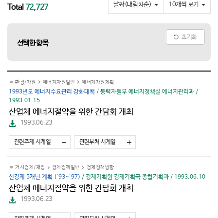
요
날짜(내림차순)
10개씩 보기
Total
72,727
초기화
선택한 항목
환경/자원
에너지자원일반
에너지자원계획
1993년도 에너지수요관리 강화대책
/ 동력자원부 에너지정책실 에너지관리과 /
1993.01.15
산업체 에너지절약을 위한 간담회 개최
파
1993.06.23
일
다
관련주제 시계열
관련부처 시계열
운
로
드
거시경제/재정
경제정책일반
경제정책방향
신경제 5개년 계획 ('93~'97)
/ 경제기획원 경제기획국 종합기획과 / 1993.06.10
산업체 에너지절약을 위한 간담회 개최
파
1993.06.23
일
다