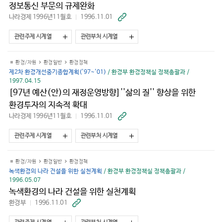
정보통신 부문의 규제완화
나라경제 1996년11월호
1996.11.01
바
로
가
관련주제 시계열
관련부처 시계열
기
환경/자원
환경일반
환경정책
제2차 환경개선중기종합계획('97~'01)
/ 환경부 환경정책실 정책총괄과 /
1997.04.15
[97년 예산(안)의 재정운영방향]''삶의 질'' 향상을 위한
환경투자의 지속적 확대
나라경제 1996년11월호
1996.11.01
바
로
가
관련주제 시계열
관련부처 시계열
기
환경/자원
환경일반
환경정책
녹색환경의 나라 건설을 위한 실천계획
/ 환경부 환경정책실 정책총괄과 /
1996.05.07
녹색환경의 나라 건설을 위한 실천계획
환경부
1996.11.01
바
로
가