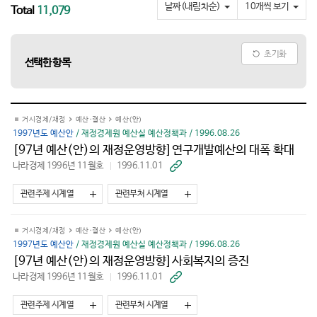
요
날짜(내림차순)
10개씩 보기
Total
11,079
초기화
선택한 항목
거시경제/재정
예산·결산
예산(안)
1997년도 예산안
/ 재정경제원 예산실 예산정책과 / 1996.08.26
[97년 예산(안)의 재정운영방향]연구개발예산의 대폭 확대
나라경제 1996년 11월호
1996.11.01
바
로
가
관련주제 시계열
관련부처 시계열
기
거시경제/재정
예산·결산
예산(안)
1997년도 예산안
/ 재정경제원 예산실 예산정책과 / 1996.08.26
[97년 예산(안)의 재정운영방향]사회복지의 증진
나라경제 1996년 11월호
1996.11.01
바
로
가
관련주제 시계열
관련부처 시계열