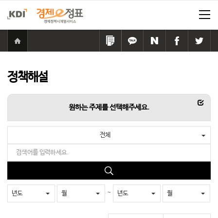
홈
으
링
카
네
페
트
로
크
카
이
이
위
이
복
오
버
스
터
동
사
톡
공
북
공
정책해설
하
공
유
공
유
기
유
하
유
하
하
기
하
기
항목
원하는 주제를 선택해주세요.
기
기
전체
검
색
어
검
를
색
입
~
년도
월
년도
월
력
하
세