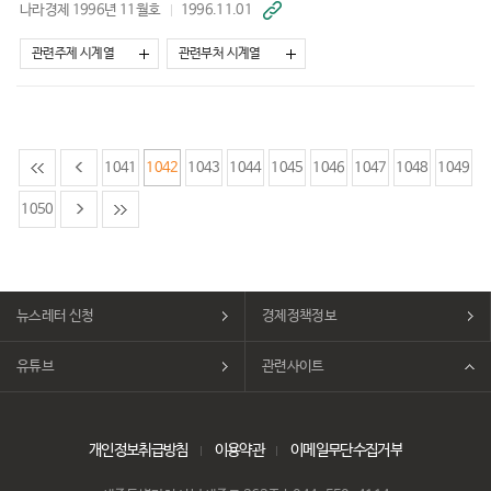
나라경제 1996년 11월호
1996.11.01
바
로
가
관련주제 시계열
관련부처 시계열
기
1041
1042
1043
1044
1045
1046
1047
1048
1049
1050
뉴스레터 신청
경제정책정보
유튜브
관련사이트
개인정보취급방침
이용약관
이메일무단수집거부