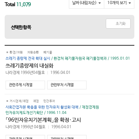
요
날짜(내림차순)
10개씩 보기
Total
11,079
초기화
선택한 항목
환경/자원
자원순환
폐기물
쓰레기 종량제 전국 확대 실시
/ 환경처 폐기물자원국 폐기물정책과 / 1995.01.01
쓰레기종량제의 내실화
나라경제 1996년04월호
1996.04.01
바
로
가
관련주제 시계열
관련부처 시계열
기
거시경제/재정
재정
민간투자
사회간접자본 확충을 위한 민자유치 활성화 대책
/ 재정경제원
민자유치제도개선기획단 / 1996.11.04
「96민자유치기본계획」을 확정·고시
나라경제 1996년 04월호
1996.04.01
바
로
가