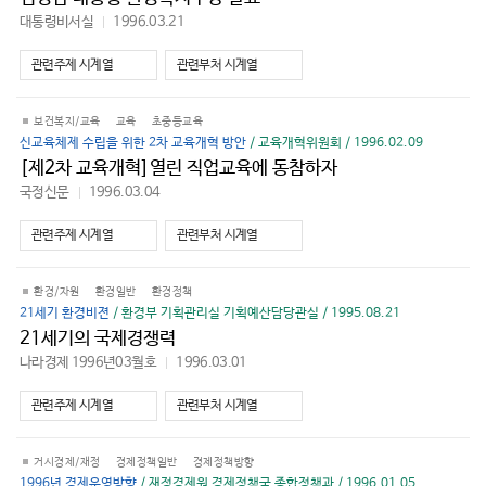
대통령비서실
1996.03.21
바
로
가
관련주제 시계열
관련부처 시계열
기
보건복지/교육
교육
초중등교육
신교육체제 수립을 위한 2차 교육개혁 방안
/ 교육개혁위원회 / 1996.02.09
[제2차 교육개혁]열린 직업교육에 동참하자
국정신문
1996.03.04
바
로
가
관련주제 시계열
관련부처 시계열
기
환경/자원
환경일반
환경정책
21세기 환경비젼
/ 환경부 기획관리실 기획예산담당관실 / 1995.08.21
21세기의 국제경쟁력
나라경제 1996년03월호
1996.03.01
바
로
가
관련주제 시계열
관련부처 시계열
기
거시경제/재정
경제정책일반
경제정책방향
1996년 경제운영방향
/ 재정경제원 경제정책국 종합정책과 / 1996.01.05