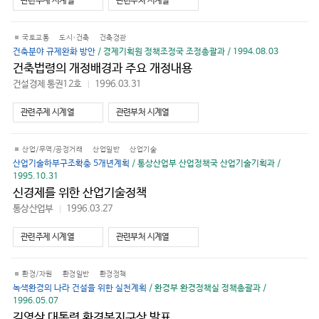
관련주제 시계열
관련부처 시계열
기
국토교통
도시·건축
건축경관
건축분야 규제완화 방안
/ 경제기획원 정책조정국 조정총괄과 / 1994.08.03
건축법령의 개정배경과 주요 개정내용
건설경제 통권12호
1996.03.31
바
로
가
관련주제 시계열
관련부처 시계열
기
산업/무역/공정거래
산업일반
산업기술
산업기술하부구조확충 5개년계획
/ 통상산업부 산업정책국 산업기술기획과 /
1995.10.31
신경제를 위한 산업기술정책
통상산업부
1996.03.27
바
로
가
관련주제 시계열
관련부처 시계열
기
환경/자원
환경일반
환경정책
녹색환경의 나라 건설을 위한 실천계획
/ 환경부 환경정책실 정책총괄과 /
1996.05.07
김영삼 대통령 환경복지구상 발표