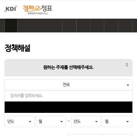
홈
으
링
카
네
페
트
로
크
카
이
이
위
이
복
오
버
스
터
동
사
톡
공
북
공
정책해설
하
공
유
공
유
기
유
하
유
하
하
기
하
기
항목
원하는 주제를 선택해주세요.
기
기
전체
검
색
어
검
를
색
입
~
년도
월
년도
월
력
하
세