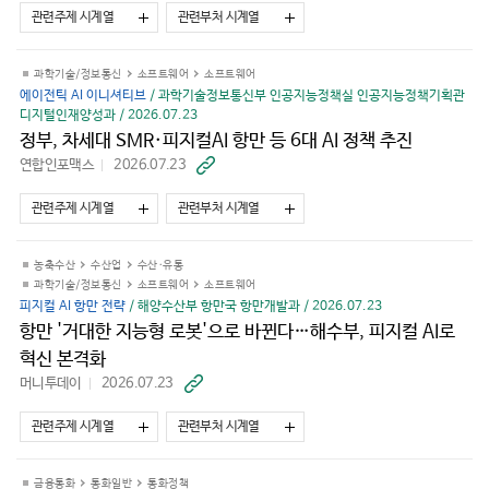
가
관련주제 시계열
관련부처 시계열
기
과학기술/정보통신
소프트웨어
소프트웨어
에이전틱 AI 이니셔티브
/ 과학기술정보통신부 인공지능정책실 인공지능정책기획관
디지털인재양성과 / 2026.07.23
정부, 차세대 SMR·피지컬AI 항만 등 6대 AI 정책 추진
연합인포맥스
2026.07.23
바
로
가
관련주제 시계열
관련부처 시계열
기
농축수산
수산업
수산·유통
과학기술/정보통신
소프트웨어
소프트웨어
피지컬 AI 항만 전략
/ 해양수산부 항만국 항만개발과 / 2026.07.23
항만 '거대한 지능형 로봇'으로 바뀐다…해수부, 피지컬 AI로
혁신 본격화
머니투데이
2026.07.23
바
로
가
관련주제 시계열
관련부처 시계열
기
금융통화
통화일반
통화정책