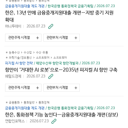
금융통화
통화일반
통화정책
금융중개지원대출 제도 개편
/ 한국은행 통화정책국 금융기획팀 / 2026.07.23
한은, 13년 만에 금융중개지원대출 개편…지방 중기 지원
확대
머니투데이
2026.07.23
바
로
가
관련주제 시계열
관련부처 시계열
기
농축수산
수산업
수산·유통
과학기술/정보통신
소프트웨어
소프트웨어
피지컬 AI 항만 전략
/ 해양수산부 항만국 항만개발과 / 2026.07.23
항만이 ‘거대한 AI 로봇’으로…2035년 피지컬 AI 항만 구축
헤럴드경제
2026.07.23
바
로
가
관련주제 시계열
관련부처 시계열
기
금융통화
통화일반
통화정책
금융중개지원대출 제도 개편
/ 한국은행 통화정책국 금융기획팀 / 2026.07.23
한은, 통화정책 기능 높인다…금융중개지원대출 개편(상보)
연합인포맥스
2026.07.23
바
로