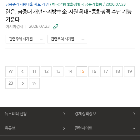
금융중개지원대출 제도 개편
/ 한국은행 통화정책국 금융기획팀 / 2026.07.23
한은, 금중대 개편…지방中企 지원 확대+통화정책 수단 기능
키운다
아시아경제
2026.07.23
바
로
가
관련주제 시계열
관련부처 시계열
기
11
12
13
14
15
16
17
18
19
20
뉴스레터 신청
경제정책정보
유튜브
관련사이트