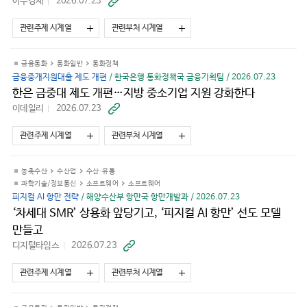
아주경제
2026.07.23
바
로
가
관련주제 시계열
관련부처 시계열
기
금융통화
통화일반
통화정책
금융중개지원대출 제도 개편
/ 한국은행 통화정책국 금융기획팀 / 2026.07.23
한은 금중대 제도 개편…지방 중소기업 지원 강화한다
이데일리
2026.07.23
바
로
가
관련주제 시계열
관련부처 시계열
기
농축수산
수산업
수산·유통
과학기술/정보통신
소프트웨어
소프트웨어
피지컬 AI 항만 전략
/ 해양수산부 항만국 항만개발과 / 2026.07.23
‘차세대 SMR’ 상용화 앞당기고, ‘피지컬 AI 항만’ 선도 모델
만들고
디지털타임스
2026.07.23
바
로
가
관련주제 시계열
관련부처 시계열
기