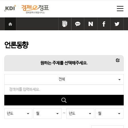
홈
으
링
카
네
페
트
로
크
카
이
이
위
이
복
오
버
스
터
동
사
톡
공
북
공
언론동향
하
공
유
공
유
기
유
하
유
하
하
기
하
기
항목
원하는 주제를 선택해주세요.
기
기
전체
검
색
어
검
를
색
입
~
년도
월
년도
월
력
하
세