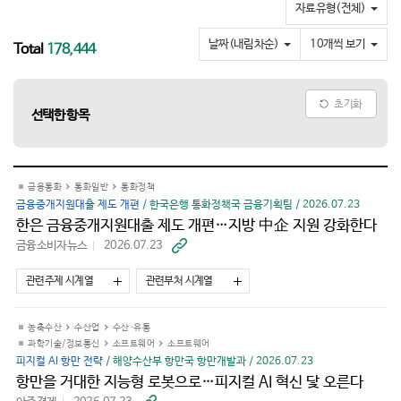
요
자료유형(전체)
날짜(내림차순)
10개씩 보기
Total
178,444
초기화
선택한 항목
금융통화
통화일반
통화정책
금융중개지원대출 제도 개편
/ 한국은행 통화정책국 금융기획팀 / 2026.07.23
한은 금융중개지원대출 제도 개편…지방 中企 지원 강화한다
금융소비자뉴스
2026.07.23
바
로
가
관련주제 시계열
관련부처 시계열
기
농축수산
수산업
수산·유통
과학기술/정보통신
소프트웨어
소프트웨어
피지컬 AI 항만 전략
/ 해양수산부 항만국 항만개발과 / 2026.07.23
항만을 거대한 지능형 로봇으로…피지컬 AI 혁신 닻 오른다