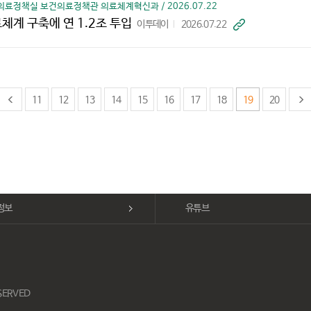
의료정책실 보건의료정책관 의료체계혁신과 / 2026.07.22
체계 구축에 연 1.2조 투입
이투데이
2026.07.22
바
로
가
기
11
12
13
14
15
16
17
18
19
20
정보
유튜브
ESERVED