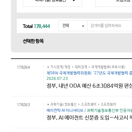
검
전체
Total
178,444
색
어
선택한 항목
를
입
력
하
세
178264
거시경제/재정
대외경제
국제개발협력(추후사용)
요
제58차 국제개발협력위원회: ’27년도 국제개발협력 
2026.07.23
정부, 내년 ODA 예산 6조3084억원 편
178263
과학기술/정보통신
소프트웨어
소프트웨어
에이전틱 AI 이니셔티브
/ 과학기술정보통신부 인공지능
정부, AI 에이전트 신분증 도입…사고시