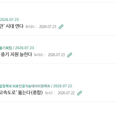
가
기
026.07.23
만' 시대 연다
뉴시스
2026.07.23
바
로
가
기
기획팀 / 2026.07.23
 중기 지원 늘린다
뉴시스
2026.07.23
바
로
가
기
정책과 의료인공지능데이터정책과 / 2026.07.22
 고속도로' 뚫는다(종합)
뉴스1
2026.07.22
바
로
가
기