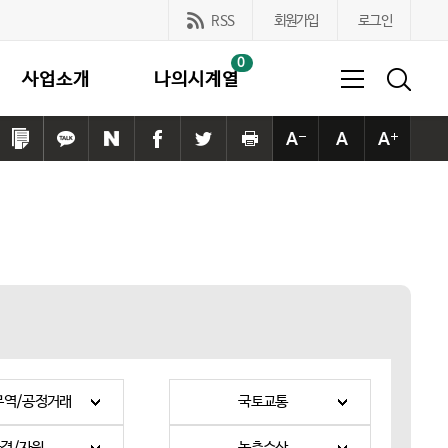
RSS
회원가입
로그인
0
사업소개
나의시계열
링
카
네
페
트
프
본
본
본
크
카
이
이
위
린
문
문
문
복
오
버
스
터
트
사
사
사
사
톡
공
북
공
하
이
이
이
하
공
유
공
유
기
즈
즈
즈
기
유
하
유
하
작
기
크
하
기
하
기
게
본
게
기
기
무역/공정거래
국토교통
경/자원
농축수산