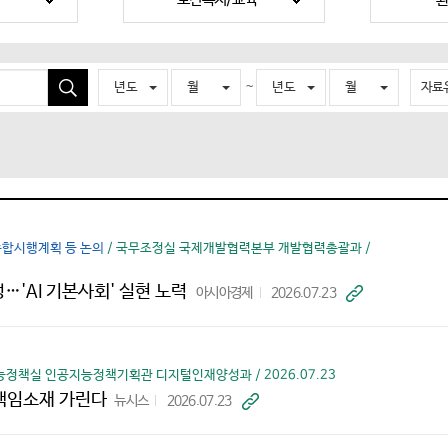
~
년도
월
년도
월
자료
검
색
종합시행계획 등 논의
/ 국무조정실 국제개발협력본부 개발협력총괄과 /
성…'AI 기본사회' 실현 노력
아시아경제
2026.07.23
바
로
가
기
정책실 인공지능정책기획관 디지털인재양성과 / 2026.07.23
 책임소재 가린다
뉴시스
2026.07.23
바
로
가