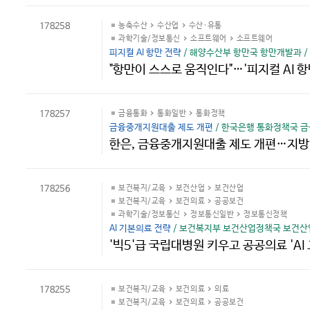
178258
농축수산
수산업
수산·유통
과학기술/정보통신
소프트웨어
소프트웨어
피지컬 AI 항만 전략
/ 해양수산부 항만국 항만개발과 / 2
"항만이 스스로 움직인다"…'피지컬 AI 항
178257
금융통화
통화일반
통화정책
금융중개지원대출 제도 개편
/ 한국은행 통화정책국 금융
한은, 금융중개지원대출 제도 개편…지방
178256
보건복지/교육
보건산업
보건산업
보건복지/교육
보건의료
공공보건
과학기술/정보통신
정보통신일반
정보통신정책
AI 기본의료 전략
/ 보건복지부 보건산업정책국 보건산업
'빅5'급 국립대병원 키우고 공공의료 'AI
178255
보건복지/교육
보건의료
의료
보건복지/교육
보건의료
공공보건