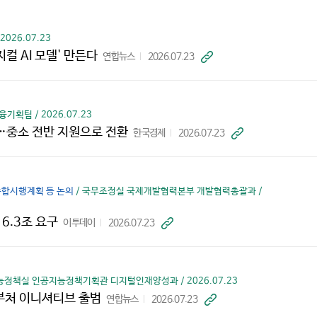
기
026.07.23
컬 AI 모델' 만든다
연합뉴스
2026.07.23
바
로
가
기
기획팀 / 2026.07.23
…중소 전반 지원으로 전환
한국경제
2026.07.23
바
로
가
기
종합시행계획 등 논의
/ 국무조정실 국제개발협력본부 개발협력총괄과 /
 6.3조 요구
이투데이
2026.07.23
바
로
가
기
정책실 인공지능정책기획관 디지털인재양성과 / 2026.07.23
범부처 이니셔티브 출범
연합뉴스
2026.07.23
바
로