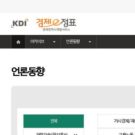
주
메
뉴
홈
아카이브
언론동향
으
로
이
동
언론동향
거시경제/재
전체
과학기술/정보통신
고용노동