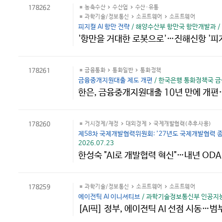
178262
농축수산
수산업
수산·유통
과학기술/정보통신
소프트웨어
소프트웨어
피지컬 AI 항만 전략
/ 해양수산부 항만국 항만개발과 / 2
'항만을 거대한 로봇으로'…진해신항 '피지
178261
금융통화
통화일반
통화정책
금융중개지원대출 제도 개편
/ 한국은행 통화정책국 금융
한은, 금융중개지원대출 10년 만에 개편
178260
거시경제/재정
대외경제
국제개발협력(추후사용)
제58차 국제개발협력위원회: ’27년도 국제개발협력 
2026.07.23
한성숙 "AI로 개발협력 혁신"…내년 ODA
178259
과학기술/정보통신
소프트웨어
소프트웨어
에이전틱 AI 이니셔티브
/ 과학기술정보통신부 인공지능
[AI픽] 정부, 에이전틱 AI 선점 시동…