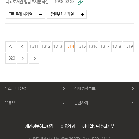
국회도서관 입법조사분석실
1998.02.28
바
로
가
관련주제 시계열
관련부처 시계열
기
1311
1312
1313
1314
1315
1316
1317
1318
1319
1320
뉴스레터 신청
경제정책정보
유튜브
관련사이트
개인정보취급방침
이용약관
이메일무단수집거부