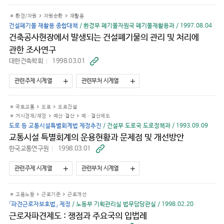
환경/자원
자원순환
재활용
건설폐기물 재활용 종합대책
/ 환경부 폐기물자원국 폐기물재활용과 / 1997.08.04
건축공사현장에서 발생되는 건설폐기물의 관리 및 처리에
관한 조사연구
대한건축학회
1998.03.01
바
로
가
관련주제 시계열
관련부처 시계열
기
국토교통
도로
도로건설
거시경제/재정
예산·결산
예 · 결산제도
도로 등 교통시설특별회계법 제정추진
/ 건설부 도로국 도로정책과 / 1993.09.09
교통시설 특별회계의 운용현황과 문제점 및 개선방안
한국교통연구원
1998.03.01
바
로
가
관련주제 시계열
관련부처 시계열
기
고용노동
근로기준
근로개선
「파견근로자보호법」 제정
/ 노동부 기획관리실 법무담당관실 / 1998.02.20
근로자파견제도 : 쟁점과 주요국의 입법례