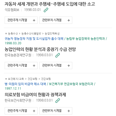
자동차 세제 개편과 주행세-주행세 도입에 대한 소고
석유협회보
1998.03.01
바
로
가
관련주제 시계열
관련부처 시계열
기
농축수산
농축수산식품일반
농업인력육성
귀농자 영농정착 지원 및 도시실업자 흡수 대책
/ 농림부 농업정책국 농촌인력과 /
1998.03.20
농업인력의 현황 분석과 중장기 수급 전망
한국농촌경제연구원
1998.03.01
바
로
가
관련주제 시계열
관련부처 시계열
기
보건복지/교육
건강보험
건강보험
병·의원의 임의 비급여 해소 대책
/ 보건복지부 연금보험국 보험관리과 /
1997.12.11
의료보험 비급여의 현황과 정책과제
한국보건사회연구원
1998.03.01
바
로
가
관련주제 시계열
관련부처 시계열
기