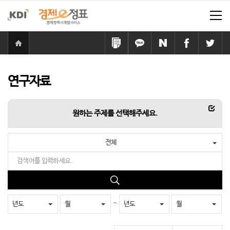
홈
으
링
카
네
페
트
로
크
카
이
이
위
이
복
오
버
스
터
동
사
톡
공
북
공
연구자료
하
공
유
공
유
기
유
하
유
하
하
기
하
기
항목
원하는 주제를 선택해주세요.
기
기
전체
검
색
어
검
를
색
입
~
년도
월
년도
월
력
하
세