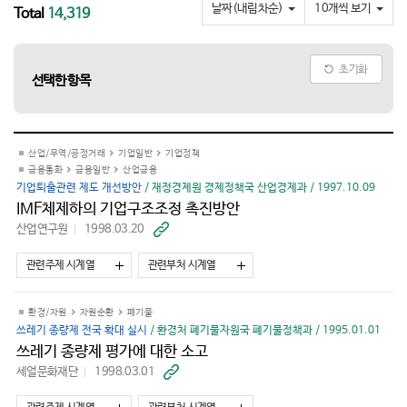
요
날짜(내림차순)
10개씩 보기
Total
14,319
초기화
선택한 항목
산업/무역/공정거래
기업일반
기업정책
금융통화
금융일반
산업금융
기업퇴출관련 제도 개선방안
/ 재정경제원 경제정책국 산업경제과 / 1997.10.09
IMF체제하의 기업구조조정 촉진방안
산업연구원
1998.03.20
바
로
가
관련주제 시계열
관련부처 시계열
기
환경/자원
자원순환
폐기물
쓰레기 종량제 전국 확대 실시
/ 환경처 폐기물자원국 폐기물정책과 / 1995.01.01
쓰레기 종량제 평가에 대한 소고
세얼문화재단
1998.03.01
바
로
가