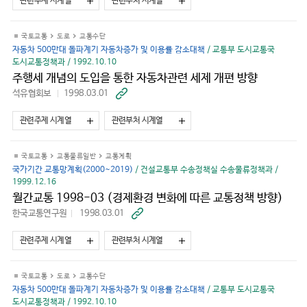
관련주제 시계열
관련부처 시계열
기
국토교통
도로
교통수단
자동차 500만대 돌파계기 자동차증가 및 이용률 감소대책
/ 교통부 도시교통국
도시교통정책과 / 1992.10.10
주행세 개념의 도입을 통한 자동차관련 세제 개편 방향
석유협회보
1998.03.01
바
로
가
관련주제 시계열
관련부처 시계열
기
국토교통
교통물류일반
교통계획
국가기간 교통망계획(2000~2019)
/ 건설교통부 수송정책실 수송물류정책과 /
1999.12.16
월간교통 1998-03 (경제환경 변화에 따른 교통정책 방향)
한국교통연구원
1998.03.01
바
로
가
관련주제 시계열
관련부처 시계열
기
국토교통
도로
교통수단
자동차 500만대 돌파계기 자동차증가 및 이용률 감소대책
/ 교통부 도시교통국
도시교통정책과 / 1992.10.10