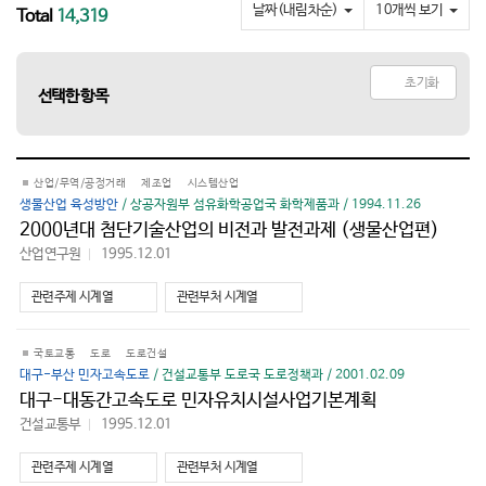
요
날짜(내림차순)
10개씩 보기
Total
14,319
초기화
선택한 항목
산업/무역/공정거래
제조업
시스템산업
생물산업 육성방안
/ 상공자원부 섬유화학공업국 화학제품과 / 1994.11.26
2000년대 첨단기술산업의 비전과 발전과제 (생물산업편)
산업연구원
1995.12.01
바
로
가
관련주제 시계열
관련부처 시계열
기
국토교통
도로
도로건설
대구-부산 민자고속도로
/ 건설교통부 도로국 도로정책과 / 2001.02.09
대구-대동간고속도로 민자유치시설사업기본계획
건설교통부
1995.12.01
바
로
가
관련주제 시계열
관련부처 시계열