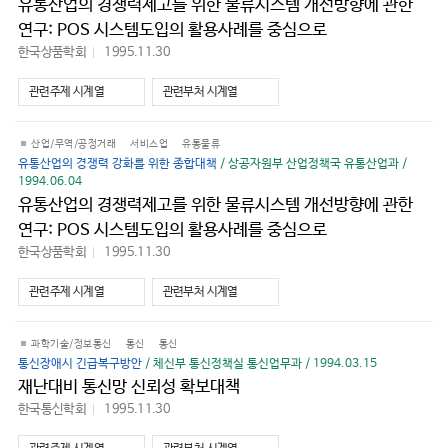
유통산업의 경쟁력제고를 위한 물류시스템 개선방향에 관한
연구: POS 시스템도입의 활용사례를 중심으로
한국상품학회
1995.11.30
바
로
가
관련주제 시계열
관련부처 시계열
기
산업/무역/공정거래
서비스업
유통물류
유통산업의 경쟁력 강화를 위한 종합대책
/ 상공자원부 산업정책국 유통산업과 /
1994.06.04
유통산업의 경쟁력제고를 위한 물류시스템 개선방향에 관한
연구: POS 시스템도입의 활용사례를 중심으로
한국상품학회
1995.11.30
바
로
가
관련주제 시계열
관련부처 시계열
기
과학기술/정보통신
통신
통신
통신장애시 긴급복구방안
/ 체신부 통신정책실 통신업무과 / 1994.03.15
재난대비 통신망 신뢰성 확보대책
한국통신학회
1995.11.30
바
로
가