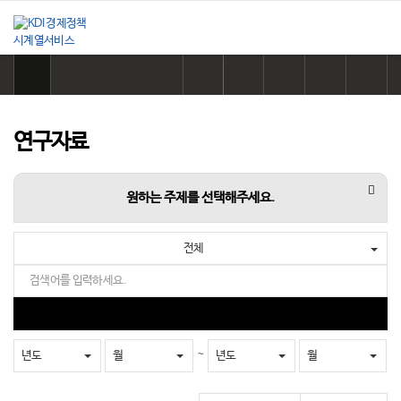
홈
으
링
카
네
페
트
로
크
카
이
이
위
이
복
오
버
스
터
동
사
톡
공
북
공
연구자료
하
공
유
공
유
기
유
하
유
하
하
기
하
기
항목
원하는 주제를 선택해주세요.
기
기
전체
검
색
어
검
를
색
입
~
년도
월
년도
월
력
하
세