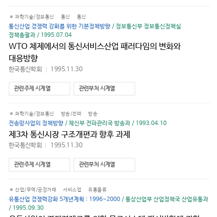
기
과학기술/정보통신
통신
통신
통신산업 경쟁력 강화를 위한 기본정책방향
/ 정보통신부 정보통신정책실
정책총괄과 / 1995.07.04
WTO 체제에서의 통신서비스산업 패러다임의 변화와
대응방향
한국통신학회
1995.11.30
바
로
가
관련주제 시계열
관련부처 시계열
기
과학기술/정보통신
방송/전파
방송
전송망사업의 정책방향
/ 체신부 전파관리국 방송과 / 1993.04.10
제3차 통신시장 구조개편과 향후 과제
한국통신학회
1995.11.30
바
로
가
관련주제 시계열
관련부처 시계열
기
산업/무역/공정거래
서비스업
유통물류
유통산업 경쟁력강화 5개년계획 : 1996~2000
/ 통상산업부 산업정책국 산업유통과
/ 1995.09.30