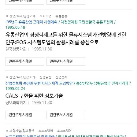
관련주제 시계열
관련부처 시계열
기
산업/무역/공정거래
서비스업
유통물류
'95년도 유통산업 근대화 시행계획
/ 재정경제원 국민생활국 유통조정과 /
1995.05.18
유통산업의 경쟁력제고를 위한 물류시스템 개선방향에 관한
연구;POS 시스템도입의 활용사례를 중심으로
한국상품학회
1995.11.30
바
로
가
관련주제 시계열
관련부처 시계열
기
산업/무역/공정거래
산업일반
산업정책
산업정보화 촉진을 위한 CALS 체계 도입방안
/ 통상산업부 생활공업국 전자기기과 /
1995.02.24
CALS 구현을 위한 정보기술
정보과학회지
1995.11.30
바
로
가
관련주제 시계열
관련부처 시계열
기
과학기술/정보통신
소프트웨어
소프트웨어