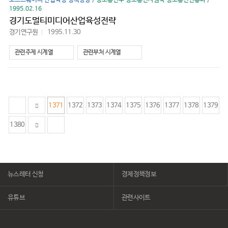
소프트웨어의 산업육성 정책방향
/ 정보통신부 정보통신자원국 정보통신진흥과 /
1995.02.16
경기도멀티미디어산업육성전략
경기연구원
1995.11.30
바
로
가
관련주제 시계열
관련부처 시계열
기
1371
1372
1373
1374
1375
1376
1377
1378
1379
1380
뉴스레터 신청
경제정책정보
유튜브
관련사이트