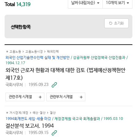
요
날짜(내림차순)
10개씩 보기
Total
14,319
초기화
선택한 항목
고용노동
고용노동시장
해외인력
외국인 산업기술연수인력 실태 및 개선방안
/ 상공자원부 산업정책국 산업진흥과 /
1994.12.17
외국인 근로자 현황과 대책에 대한 검토 (법제예산정책현안
제17호)
국회사무처
1995.09.23
바
로
가
관련주제 시계열
관련부처 시계열
기
거시경제/재정
예산·결산
결산
1994회계연도 세입·세출 마감
/ 재정경제원 국고국 회계총괄과 / 1995.03.10
결산분석 보고서. 1994
국회사무처
1995.09.15
바