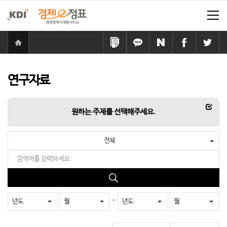
홈
으
링
카
네
페
트
로
크
카
이
이
위
이
복
오
버
스
터
동
사
톡
공
북
공
연구자료
하
공
유
공
유
기
유
하
유
하
하
기
하
기
항목
원하는 주제를 선택해주세요.
기
기
전체
검
색
어
검
를
색
입
~
년도
월
년도
월
력
하
세