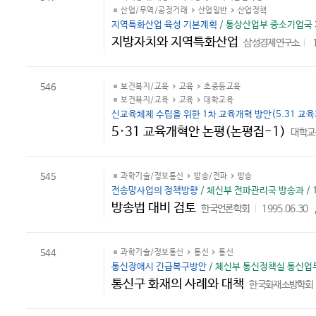
산업/무역/공정거래
산업일반
산업정책
지역특화산업 육성 기본계획
/ 통상산업부 중소기업국 지
지방자치와 지역특화산업
삼성경제연구소
546
보건복지/교육
교육
초중등교육
보건복지/교육
교육
대학교육
신교육체제 수립을 위한 1차 교육개혁 방안(5.31 교
5·31 교육개혁안 논평(논평집-1)
대학교
545
과학기술/정보통신
방송/전파
방송
전송망사업의 정책방향
/ 체신부 전파관리국 방송과 / 1
방송법 대비 검토
한국언론학회
1995.06.30
544
과학기술/정보통신
통신
통신
통신장애시 긴급복구방안
/ 체신부 통신정책실 통신업무과
통신구 화재의 사례와 대책
한국화재소방학회