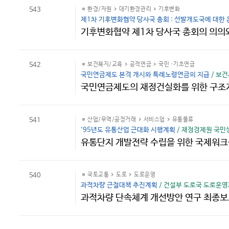
543
환경/자원
대기환경관리
기후변화
제1차 기후변화협약 당사국 총회 : 선발개도국에 대한
기후변화협약 제1차 당사국 총회의 의의
542
보건복지/교육
공적연금
국민 ·기초연금
국민연금제도 본격 개시와 특례노령연금의 지급
/ 보건
국민연금제도의 재정건실화를 위한 구
541
산업/무역/공정거래
서비스업
유통물류
'95년도 유통산업 근대화 시행계획
/ 재정경제원 국민생
유통단지 개발전략 수립을 위한 국제워
540
국토교통
도로
도로운영
과적차량 근절대책 추진계획
/ 건설부 도로국 도로운영과 
과적차량 단속체계 개선방안 연구 최종