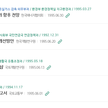
기
 온실가스 감축 의무부과
/ 환경부 환경정책실 지구환경과 / 1995.03.27
와 향후 전망
한국에너지협의회
1995.06.30
바
로
가
기
사회부 국민연금국 연금정책과 / 1992.12.31
조개선방안
한국개발연구원
1995.06.20
바
로
가
기
활국 유통조정과 / 1995.05.18
크샵
국토개발연구원
1995.06.13
바
로
가
기
/ 1994.11.17
보고서
국토교통부
1995.06.01
바
로
가