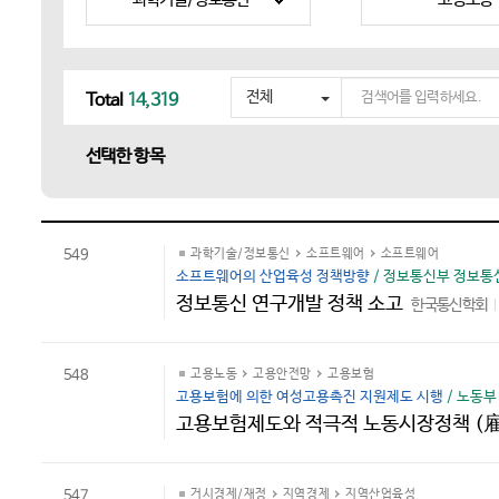
검
전체
Total
14,319
색
어
선택한 항목
를
입
력
하
세
549
과학기술/정보통신
소프트웨어
소프트웨어
요
소프트웨어의 산업육성 정책방향
/ 정보통신부 정보통신
정보통신 연구개발 정책 소고
한국통신학회
548
고용노동
고용안전망
고용보험
고용보험에 의한 여성고용촉진 지원제도 시행
/ 노동부
고용보험제도와 적극적 노동시장정책 
547
거시경제/재정
지역경제
지역산업육성