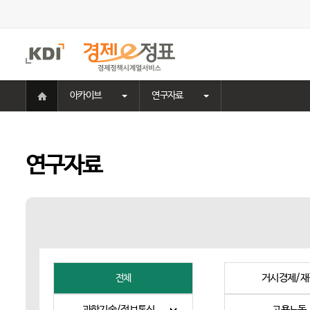
주
메
뉴
홈
아카이브
연구자료
으
로
이
동
연구자료
거시경제/재
전체
과학기술/정보통신
고용노동