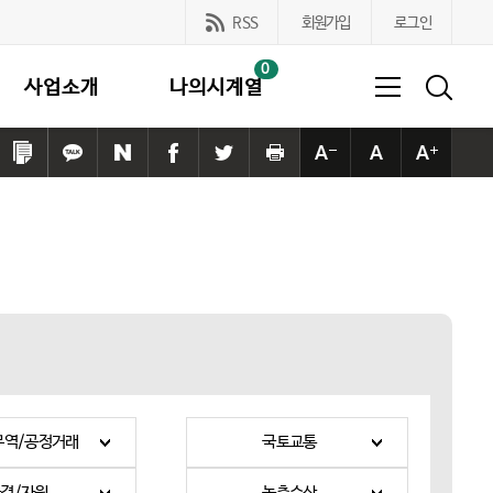
RSS
회원가입
로그인
0
사업소개
나의시계열
링
카
네
페
트
프
본
본
본
크
카
이
이
위
린
문
문
문
복
오
버
스
터
트
사
사
사
사
톡
공
북
공
하
이
이
이
하
공
유
공
유
기
즈
즈
즈
기
유
하
유
하
작
기
크
하
기
하
기
게
본
게
기
기
무역/공정거래
국토교통
경/자원
농축수산