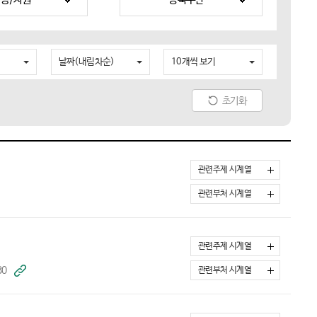
날짜(내림차순)
10개씩 보기
초기화
관련주제 시계열
관련부처 시계열
관련주제 시계열
30
바
관련부처 시계열
로
가
기