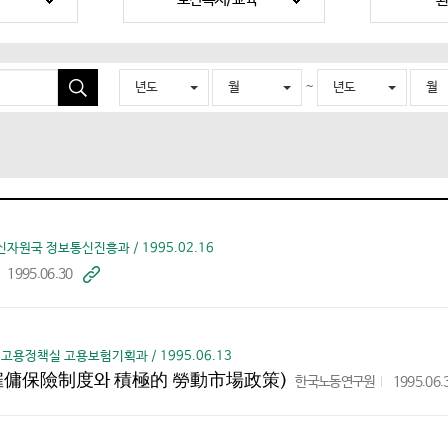
~
년도
월
년도
월
검
색
자원국 정보통신진흥과 / 1995.02.16
1995.06.30
바
로
가
기
 고용정책실 고용보험기획과 / 1995.06.13
(雇傭保險制度와 積極的 勞動市場政策)
한국노동연구원
1995.06.