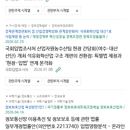
로
가
관련주제 시계열
관련부처 시계열
기
거시경제/재정
경제정책일반
경제관계장관회의
경제관계장관회의 겸 산업경쟁력강화 관계장관회의: 석유화학산업 대산1호
사업재편 등 논의
/ 재정경제부 혁신성장실 정책조정관 정책조정총괄과 /
2026.02.25
국회입법조사처 산업자원농수산팀 현장 간담회(여수·대산
산단) 개최 석유화학산업 구조 개편의 전환점: 특별법 제정과
‘현장-입법’ 연계 본격화
국회입법조사처
2026.01.08
바
로
가
관련주제 시계열
관련부처 시계열
기
과학기술/정보통신
소프트웨어
정보보호
과학기술/정보통신
과학기술일반
과학기술정책
정보보호산업 육성방안(안)
/ 과기정통부 정보보호네트워크정책실 정보보호산업과 /
2026.04.16
정보통신망 이용촉진 및 정보보호 등에 관한 법률
일부개정법률안(의안번호 2213740) 입법영향분석 - 온라인