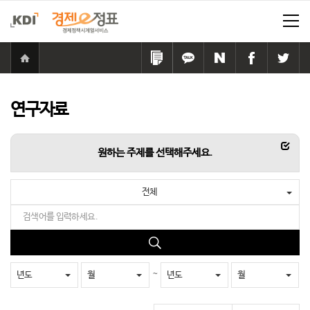
홈
으
링
카
네
페
트
로
크
카
이
이
위
이
복
오
버
스
터
동
사
톡
공
북
공
연구자료
하
공
유
공
유
기
유
하
유
하
하
기
하
기
항목
원하는 주제를 선택해주세요.
기
기
전체
검
색
어
검
를
색
입
~
년도
월
년도
월
력
하
세