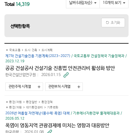
요
날짜(내림차순)
10개씩 보기
Total
14,319
초기화
선택한 항목
국토교통
도시·건축
도시계획
제7차 건설기술진흥 기본계획(2023~2027)
/ 국토교통부 건설정책국 기술정책과 /
2023.12.19
공공 건설공사 건설기술 진흥법 안전관리비 활성화 방안
한국건설산업연구원
2026.01.15
바
로
가
관련주제 시계열
관련부처 시계열
기
환경/자원
환경일반
환경정책
환경/자원
대기환경관리
기후변화
2026년 여름철 자연재난(풍수해·폭염) 대책
/ 기후에너지환경부 물재해대응과 /
2026.05.12
폭염이 영동지역 관광경제에 미치는 영향과 대응방안
한국은행
2026.01.08
바