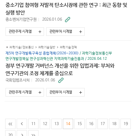
중소기업 참여형 자발적 탄소시장에 관한 연구 : 최근 동향 및
실행 방안
중소벤처기업연구원
2026.01.06
바
로
가
관련주제 시계열
관련부처 시계열
기
과학기술/정보통신
과학기술일반
과학기술정책
제5차 연구개발특구육성 종합계획(2026~2030)
/ 과학기술정보통신부
연구개발정책실 연구성과혁신관 지역과학기술진흥과 / 2026.04.12
정부 연구개발 거버넌스 개선을 위한 입법과제: 부처와
연구기관의 조정 체계를 중심으로
국회입법조사처
2026.01.06
바
로
가
관련주제 시계열
관련부처 시계열
기
11
12
13
14
15
16
17
18
19
20