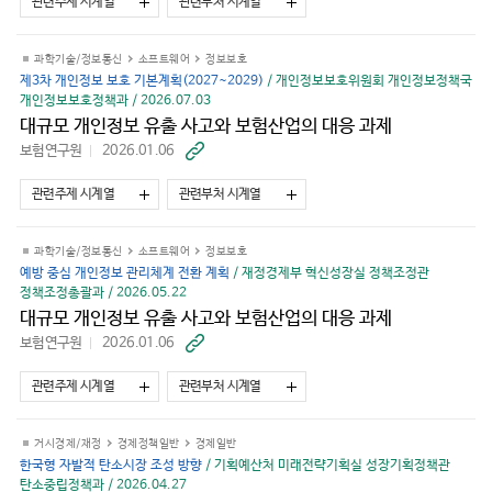
가
관련주제 시계열
관련부처 시계열
기
과학기술/정보통신
소프트웨어
정보보호
제3차 개인정보 보호 기본계획(2027~2029)
/ 개인정보보호위원회 개인정보정책국
개인정보보호정책과 / 2026.07.03
대규모 개인정보 유출 사고와 보험산업의 대응 과제
보험연구원
2026.01.06
바
로
가
관련주제 시계열
관련부처 시계열
기
과학기술/정보통신
소프트웨어
정보보호
예방 중심 개인정보 관리체계 전환 계획
/ 재정경제부 혁신성장실 정책조정관
정책조정총괄과 / 2026.05.22
대규모 개인정보 유출 사고와 보험산업의 대응 과제
보험연구원
2026.01.06
바
로
가
관련주제 시계열
관련부처 시계열
기
거시경제/재정
경제정책일반
경제일반
한국형 자발적 탄소시장 조성 방향
/ 기획예산처 미래전략기획실 성장기획정책관
탄소중립정책과 / 2026.04.27