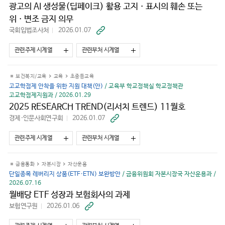
광고의 AI 생성물(딥페이크) 활용 고지ㆍ표시의 훼손 또는
위ㆍ변조 금지 의무
국회입법조사처
2026.01.07
바
로
가
관련주제 시계열
관련부처 시계열
기
보건복지/교육
교육
초중등교육
고교학점제 안착을 위한 지원 대책(안)
/ 교육부 학교정책실 학교정책관
고교학점제지원과 / 2026.01.29
2025 RESEARCH TREND(리서치 트렌드) 11월호
경제·인문사회연구회
2026.01.07
바
로
가
관련주제 시계열
관련부처 시계열
기
금융통화
자본시장
자산운용
단일종목 레버리지 상품(ETF·ETN) 보완방안
/ 금융위원회 자본시장국 자산운용과 /
2026.07.16
월배당 ETF 성장과 보험회사의 과제
보험연구원
2026.01.06
바
로