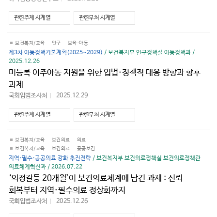
로
가
관련주제 시계열
관련부처 시계열
기
보건복지/교육
인구
보육·아동
제3차 아동정책기본계획(2025~2029)
/ 보건복지부 인구정책실 아동정책과 /
2025.12.26
미등록 이주아동 지원을 위한 입법·정책적 대응 방향과 향후
과제
국회입법조사처
2025.12.29
바
로
가
관련주제 시계열
관련부처 시계열
기
보건복지/교육
보건의료
의료
보건복지/교육
보건의료
공공보건
지역·필수·공공의료 강화 추진전략
/ 보건복지부 보건의료정책실 보건의료정책관
의료체계혁신과 / 2026.07.22
‘의정갈등 20개월’이 보건의료체계에 남긴 과제 : 신뢰
회복부터 지역·필수의료 정상화까지
국회입법조사처
2025.12.26
바
로