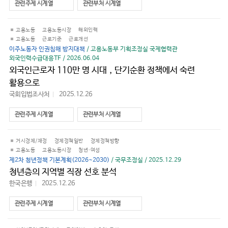
가
관련주제 시계열
관련부처 시계열
기
고용노동
고용노동시장
해외인력
고용노동
근로기준
근로개선
이주노동자 인권침해 방지대책
/ 고용노동부 기획조정실 국제협력관
외국인력수급대응TF / 2026.06.04
외국인근로자 110만 명 시대，단기순환 정책에서 숙련
활용으로
국회입법조사처
2025.12.26
바
로
가
관련주제 시계열
관련부처 시계열
기
거시경제/재정
경제정책일반
경제정책방향
고용노동
고용노동시장
청년·여성
제2차 청년정책 기본계획(2026~2030)
/ 국무조정실 / 2025.12.29
청년층의 지역별 직장 선호 분석
한국은행
2025.12.26
바
로
가
관련주제 시계열
관련부처 시계열
기