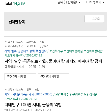
요
날짜(내림차순)
10개씩 보기
Total
14,319
초기화
선택한 항목
보건복지/교육
보건의료
의료
보건복지/교육
보건의료
공공보건
지역·필수·공공의료 강화 추진전략
/ 보건복지부 보건의료정책실 보건의료정책관
의료체계혁신과 / 2026.07.22
지역·필수·공공의료 강화, 풀어야 할 과제와 메워야 할 공백
국회입법조사처
2025.12.29
바
로
가
관련주제 시계열
관련부처 시계열
기
보건복지/교육
인구
노인
제5차 치매관리종합계획(2026~2030)
/ 보건복지부 인구정책실 노인정책관
노인건강과 / 2026.02.12
치매인구 100만 시대, 금융의 역할
하나금융경영연구소
2025.12.29
바