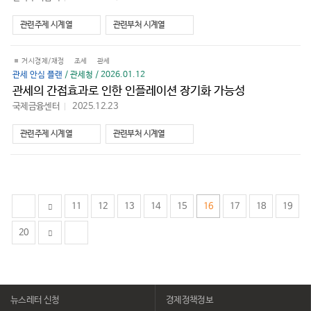
로
가
관련주제 시계열
관련부처 시계열
기
거시경제/재정
조세
관세
관세 안심 플랜
/ 관세청 / 2026.01.12
관세의 간접효과로 인한 인플레이션 장기화 가능성
국제금융센터
2025.12.23
바
로
가
관련주제 시계열
관련부처 시계열
기
11
12
13
14
15
16
17
18
19
20
뉴스레터 신청
경제정책정보