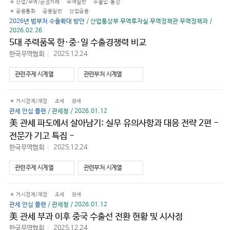
산업/무역/공정거래
무역일반
수출입·통상
금융통화
금융일반
산업금융
2026년 범부처 수출확대 방안
/ 산업통상부 무역투자실 무역정책관 무역정책과 /
2026.02.26
5대 주력품목 한·중·일 수출경쟁력 비교
한국무역협회
2025.12.24
바
로
가
관련주제 시계열
관련부처 시계열
기
거시경제/재정
조세
관세
관세 안심 플랜
/ 관세청 / 2026.01.12
美 관세 파도에서 살아남기: 실무 유의사항과 대응 전략 2편 -
전문가 기고 특집 -
한국무역협회
2025.12.24
바
로
가
관련주제 시계열
관련부처 시계열
기
거시경제/재정
조세
관세
관세 안심 플랜
/ 관세청 / 2026.01.12
美 관세 부과 이후 중국 수출선 전환 현황 및 시사점
한국무역협회
2025.12.24
바