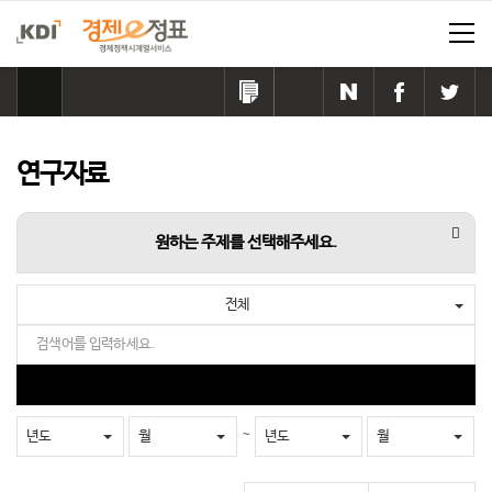
홈
으
링
카
네
페
트
로
크
카
이
이
위
이
복
오
버
스
터
동
사
톡
공
북
공
연구자료
하
공
유
공
유
기
유
하
유
하
하
기
하
기
항목
원하는 주제를 선택해주세요.
기
기
전체
검
색
어
검
를
색
입
~
년도
월
년도
월
력
하
세