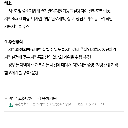
해소
- 시·도 및 중소기업 유관기관의 지원기능을 활용하여 진입도로 확충,
지역Brand 확립, 디자인 개발, 판로개척, 정보·상담서비스 등 다각적인
지원사업을 추진
4. 추진방식
- 지역의 창의를 최대한 살릴 수 있도록 지역경제 주체인 지방자치단체가
지역실정에 맞는 지역특화산업 활성화 계획을 수립·추진
- 정부는 지역이 필요로 하는 사항에 대해서 지원하는 중앙·지방간 유기적
협조체제를 구축·운용
지역특화산업의 본격 육성 지원
파
통상산업부 중소기업국 지방중소기업과
1995.06.23
5P
일
다
운
로
드