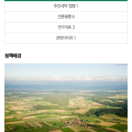
추진내역·법령
1
언론동향
6
연구자료
3
관련사이트
1
정책배경