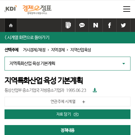
홈
으
링
카
네
페
트
로
크
카
이
이
위
< 시계열 화면으로 돌아가기
이
복
오
버
스
터
동
사
톡
공
북
공
선택주제
거시경제/재정
지역경제
지역산업육성
하
공
유
공
유
기
유
하
유
하
대
하
기
하
기
책
기
기
리
스
지역특화산업 육성 기본계획
트
파
통상산업부 중소기업국 지방중소기업과
1995.06.23
일
다
연관주제 시계열
운
로
드
자료 담기
정책내용