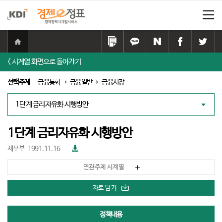
홈
으
링
카
네
페
트
로
크
카
이
이
위
< 시계열 화면으로 돌아가기
이
복
오
버
스
터
동
사
톡
공
북
공
선택주제
금융통화
금융일반
금융시장
하
공
유
공
유
기
유
하
유
하
대
하
기
하
기
책
기
기
리
스
1단계 금리자유화 시행방안
트
파
재무부
1991.11.16
일
다
연관주제 시계열
운
로
드
자료 담기
정책내용