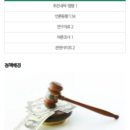
추진내역·법령
1
언론동향
134
연구자료
2
여론조사
1
관련사이트
2
정책배경