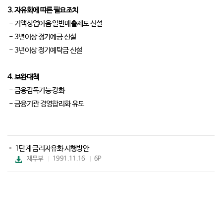
3. 자유화에 따른 필요조치
- 거액상업어음 일반매출제도 신설
- 3년이상 정기예금 신설
- 3년이상 정기예탁금 신설
4. 보완대책
- 금융감독기능 강화
- 금융기관 경영합리화 유도
1단계 금리자유화 시행방안
파
재무부
1991.11.16
6P
일
다
운
로
드