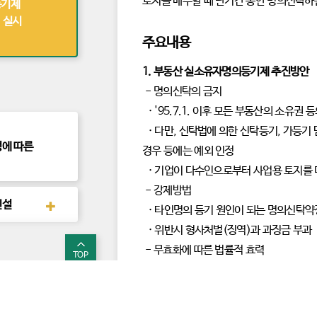
토지를 매수할 때 단기간 동안 명의신탁하
등기제
정
책
 실시
보
기
주요내용
1. 부동산 실소유자명의등기제 추진방안
- 명의신탁의 금지
· '95.7.1. 이후 모든 부동산의 소유권
· 다만, 신탁법에 의한 신탁등기, 가등기
에 따른
경우 등에는 예외 인정
· 기업이 다수인으로부터 사업용 토지를 
- 강제방법
신설
후
· 타인명의 등기 원인이 되는 명의신탁
속
정
· 위반시 형사처벌(징역)과 과징금 부과
책
보
- 무효화에 따른 법률적 효력
기
TOP
· 어렵고 복잡해지는 권리 회복 : 현재와
· 그래도 권리회복을 하고자 하는 경우 
 개선대책
후
정보
유튜브
속
존재
정