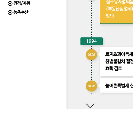
실소유자명의
환경/자원
(부동산실명제)
농축수산
방안
1994
토지초과이득세
08.02
헌법불합치 결정
효력 검토
농어촌특별세 
01.20
아
1993
래
로
토지초과이득세
07.31
뉴스레터 신청
경제정책