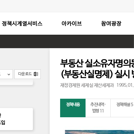
 대한
기
정책시계열서비스
아카이브
참여광장
산업자에
세정지원
부동산 실소유자명의
에 대한
후
(부동산실명제) 실시
다운로드
도
속
정
책
재정경제원 세제실 재산세제과
1995.01
보
기
정책내용
추진내역·
정책해설
5
법령
11
한
도입