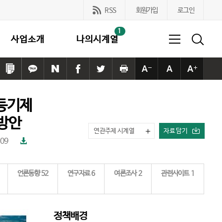
RSS
회원가입
로그인
1
사업소개
나의시계열
링
카
네
페
트
프
본
본
본
크
카
이
이
위
린
문
문
문
복
오
버
스
터
트
사
사
사
등기제
사
톡
공
북
공
하
이
이
이
하
공
유
공
유
기
즈
즈
즈
 방안
기
유
하
유
하
작
기
크
연관주제 시계열
자료 담기
하
기
하
기
게
본
게
파
.09
기
기
일
다
운
로
언론동향
52
연구자료
6
여론조사
2
관련사이트
1
드
정책배경