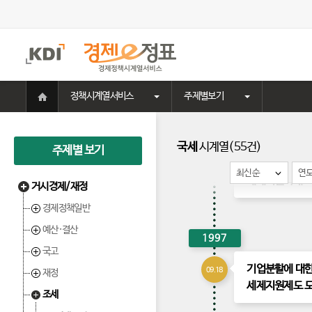
외국인 임직원에
세제지원방안
주
메
뉴
2000
홈
정책시계열서비스
주제별보기
으
구제역 피해 축
04.07
로
대한 세제 및 
이
동
국세
시계열(55건)
주제별 보기
개인 기부금 등
03.02
최신순
연
세제지원확대
거시경제/재정
경제정책일반
예산·결산
1997
국고
기업분할에 대
09.18
재정
세제지원제도 
조세