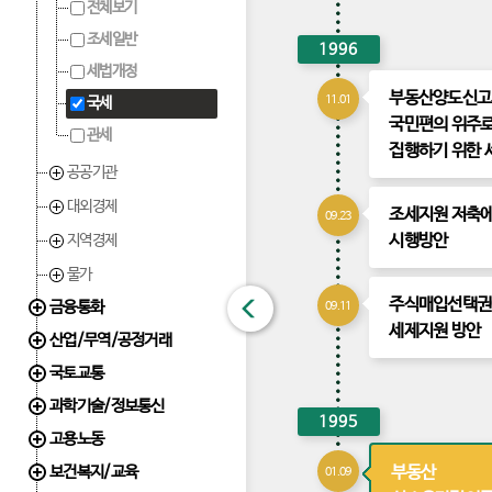
전체보기
조세일반
1996
세법개정
부동산양도신고
11.01
국세
국민편의 위주
관세
집행하기 위한 
공공기관
대외경제
조세지원 저축에
09.23
시행방안
지역경제
물가
주식매입선택권
금융통화
닫
09.11
세제지원 방안
산업/무역/공정거래
기
국토교통
과학기술/정보통신
1995
고용노동
부동산
보건복지/교육
01.09