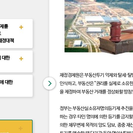
제를
후
속
로
정
책
세정대책
보
기
 대한
후
속
정
책
보
재정경제원은 부동산투기 억제와 탈세·탈
기
에 대한
닫
인식하고, 부동산은 "권리를 실제로 소유
을 제정하여 부동산 거래를 정상화할 방침
기
정부는 부동산실소유자명의등기제 추진을 통해
하는 경우 타인 명의에 의한 등기를 금지할
의한 채무변제 목적의 양도 담보, 종중 
후
속