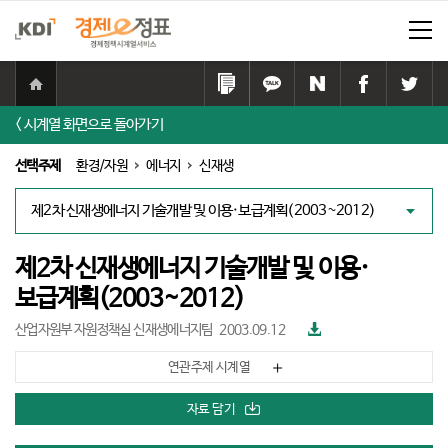
홈
으
링
카
네
페
트
로
크
카
이
이
위
< 시계열 화면으로 돌아가기
이
복
오
버
스
터
동
사
톡
공
북
공
선택주제
환경/자원
에너지
신재생
하
공
유
공
유
기
유
하
유
하
대
하
기
하
기
책
기
기
리
스
제2차 신재생에너지 기술개발 및 이용·
트
보급계획(2003~2012)
파
산업자원부 자원정책실 신재생에너지팀
2003.09.12
일
다
연관주제 시계열
운
로
드
자료 담기