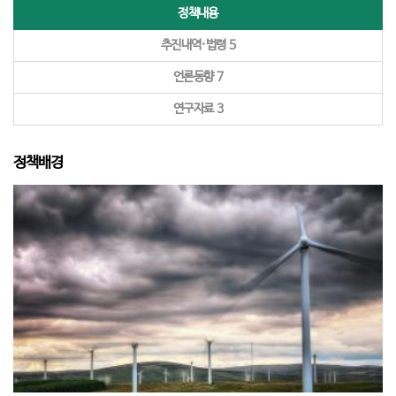
정책내용
추진내역·법령
5
언론동향
7
연구자료
3
정책배경