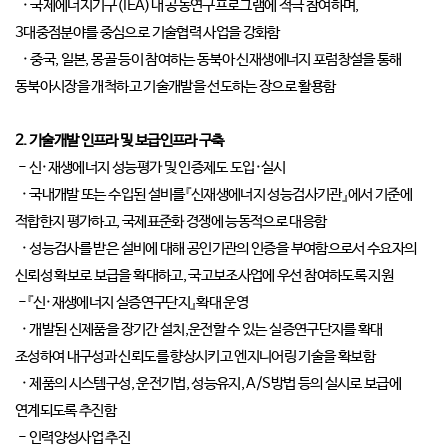
· 국제에너지기구(IEA)내 공동연구프로그램에 적극 참여하며,
3대중점분야를 중심으로 기술협력 사업을 강화함
· 중국, 일본, 몽골 등이 참여하는 동북아 신재생에너지 포럼창설을 통해
동북아시장을 개척하고 기술개발을 선도하는 장으로 활용함
2. 기술개발 인프라 및 보급인프라 구축
- 신·재생에너지 성능평가 및 인증제도 도입·실시
· 국내개발 또는 수입된 설비를『신재생에너지 성능검사기관』에서 기준에
적합한지 평가하고, 국제표준화 경쟁에 능동적으로 대응함
· 성능검사를 받은 설비에 대해 공인기관의 인증을 부여함으로서 수요자의
신뢰성 확보로 보급을 확대하고, 국고보조사업에 우선 참여하도록 지원
-『신·재생에너지 실증연구단지』확대 운영
· 개발된 신제품을 장기간 설치,운전할 수 있는 실증연구단지를 확대
조성하여 내구성과 신뢰도를 향상시키고 엔지니어링 기술을 확보함
· 제품의 시스템구성, 운전기법, 성능유지, A/S방법 등의 실시로 보급에
연계되도록 추진함
- 인력양성사업 추진