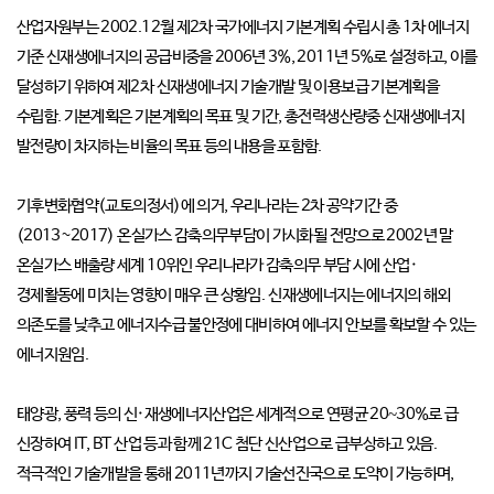
산업자원부는 2002.12월 제2차 국가에너지 기본계획 수립시 총 1차 에너지
기준 신재생에너지의 공급비중을 2006년 3%, 2011년 5%로 설정하고, 이를
달성하기 위하여 제2차 신재생에너지 기술개발 및 이용보급 기본계획을
수립함. 기본계획은 기본계획의 목표 및 기간, 총전력생산량중 신재생에너지
발전량이 차지하는 비율의 목표 등의 내용을 포함함.
기후변화협약(교토의정서)에 의거, 우리나라는 2차 공약기간 중
(2013~2017) 온실가스 감축의무부담이 가시화될 전망으로 2002년 말
온실가스 배출량 세계 10위인 우리나라가 감축의무 부담 시에 산업·
경제활동에 미치는 영향이 매우 큰 상황임. 신재생에너지는 에너지의 해외
의존도를 낮추고 에너지수급 불안정에 대비하여 에너지 안보를 확보할 수 있는
에너지원임.
태양광, 풍력 등의 신·재생에너지산업은 세계적으로 연평균 20
~
30%로 급
신장하여 IT, BT 산업 등과 함께 21C 첨단 신산업으로 급부상하고 있음.
적극적인 기술개발을 통해 2011년까지 기술선진국으로 도약이 가능하며,