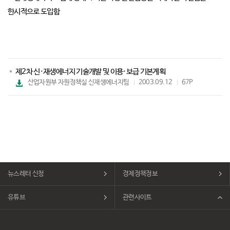
한시적으로 도입함
제2차 신·재생에너지 기술개발 및 이용·보급 기본계획
파
산업자원부 자원정책실 신재생에너지팀
2003.09.12
67P
일
다
운
로
드
뉴스레터 신청
경제정책정보
유튜브
관련사이트