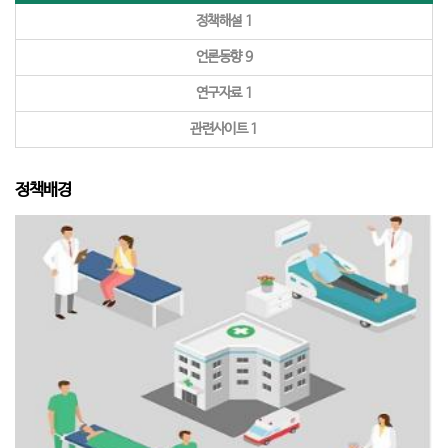
정책해설
1
언론동향
9
연구자료
1
관련사이트
1
정책배경