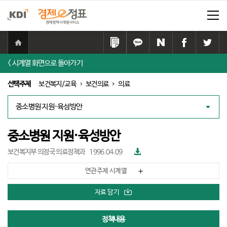
홈
으
링
카
네
페
트
로
크
카
이
이
위
< 시계열 화면으로 돌아가기
이
복
오
버
스
터
동
사
톡
공
북
공
선택주제
보건복지/교육
보건의료
의료
하
공
유
공
유
기
유
하
유
하
대
하
기
하
기
책
기
기
리
스
중소병원 지원·육성방안
트
파
보건복지부 의정국 의료정책과
1996.04.09
일
다
연관주제 시계열
운
로
드
자료 담기
정책내용