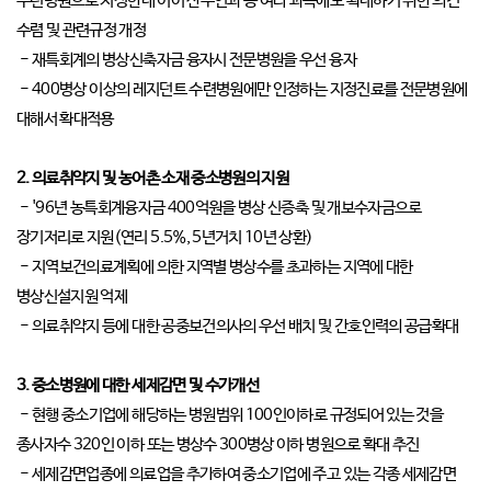
수련병원으로 지정한데 이어 산부인과 등 여타 과목에도 확대하기 위한 의견
수렴 및 관련규정 개정
- 재특회계의 병상신축자금 융자시 전문병원을 우선 융자
- 400병상 이상의 레지던트 수련병원에만 인정하는 지정진료를 전문병원에
대해서 확대적용
2. 의료취약지 및 농어촌 소재 중소병원의 지원
- '96년 농특회계융자금 400억원을 병상 신증축 및 개보수자금으로
장기저리로 지원(연리 5.5%, 5년거치 10년 상환)
- 지역보건의료계획에 의한 지역별 병상수를 초과하는 지역에 대한
병상신설지원 억제
- 의료취약지 등에 대한 공중보건의사의 우선 배치 및 간호인력의 공급확대
3. 중소병원에 대한 세제감면 및 수가개선
- 현행 중소기업에 해당하는 병원범위 100인이하로 규정되어 있는 것을
종사자수 320인 이하 또는 병상수 300병상 이하 병원으로 확대 추진
- 세제감면업종에 의료업을 추가하여 중소기업에 주고 있는 각종 세제감면