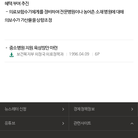
혜택 부여 추진
- 의료보험수가체계를 정비하여 전문병원이나 농어촌 소재 병원에 대해
의보수가 가산율을 상향조정
중소병원 지원.육성방안 마련
파
보건복지부 의정국 의료정책과
1996.04.09
6P
일
다
운
로
드
뉴스레터 신청
경제정책정보
유튜브
관련사이트