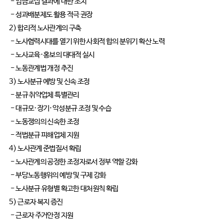
- 임금교섭 결과에 대한 조치
- 성과배분제도 활용 적극 권장
2) 합리적 노사관계의 구축
- 노사협력시대를 열기 위한 사회적 합의 분위기 확산 노력
- 노사교육·홍보의 대대적 실시
- 노동관계법 개정 추진
3) 노사분규 예방 및 신속 조정
- 분규 취약업체 특별관리
- 대규모·장기·악성분규 조정 및 수습
- 노동쟁의의 신속한 조정
- 적법분규 피해업체 지원
4) 노사관계 준법질서 확립
- 노사관계의 공정한 조정자로서 정부 역할 강화
- 부당노동행위의 예방 및 구제 강화
- 노사분규 유형별 확고한 대처원칙 확립
5) 근로자 복지 증진
- 근로자 주거안정 지원