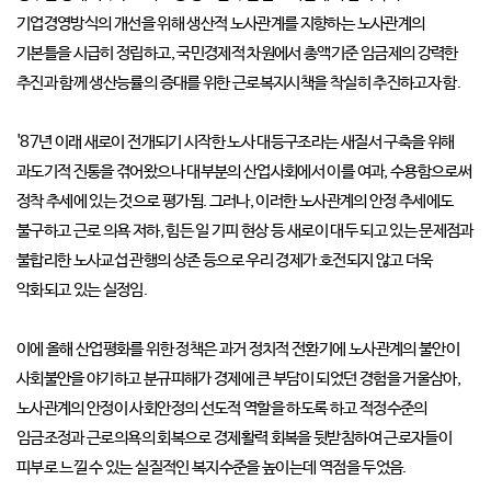
기업경영방식의 개선을 위해 생산적 노사관계를 지향하는 노사관계의
기본틀을 시급히 정립하고, 국민경제적 차원에서 총액기준 임금제의 강력한
추진과 함께 생산능률의 증대를 위한 근로복지시책을 착실히 추진하고자 함.
'87년 이래 새로이 전개되기 시작한 노사 대등구조라는 새질서 구축을 위해
과도기적 진통을 겪어왔으나 대부분의 산업사회에서 이를 여과, 수용함으로써
정착 추세에 있는 것으로 평가됨. 그러나, 이러한 노사관계의 안정 추세에도
불구하고 근로 의욕 저하, 힘든 일 기피 현상 등 새로이 대두 되고 있는 문제점과
불합리한 노사교섭 관행의 상존 등으로 우리 경제가 호전되지 않고 더욱
악화되고 있는 실정임.
이에 올해 산업평화를 위한 정책은 과거 정치적 전환기에 노사관계의 불안이
사회불안을 야기하고 분규피해가 경제에 큰 부담이 되었던 경험을 거울삼아,
노사관계의 안정이 사회안정의 선도적 역할을 하도록 하고 적정수준의
임금조정과 근로의욕의 회복으로 경제활력 회복을 뒷받침하여 근로자들이
피부로 느낄 수 있는 실질적인 복지수준을 높이는데 역점을 두었음.