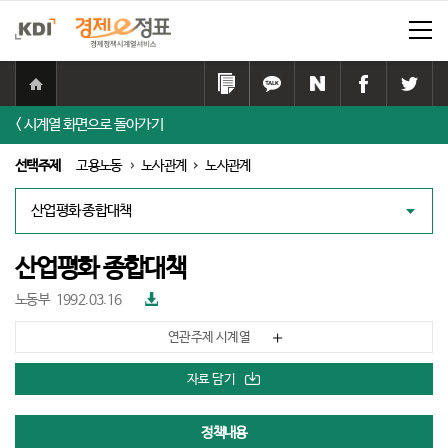
홈
으
링
카
네
페
트
로
크
카
이
이
위
< 시계열 화면으로 돌아가기
이
복
오
버
스
터
동
사
톡
공
북
공
선택주제
고용노동
노사관계
노사관계
하
공
유
공
유
기
유
하
유
하
대
하
기
하
기
책
기
기
리
스
산업평화 종합대책
트
파
노동부
1992.03.16
일
다
연관주제 시계열
운
로
드
자료 담기
정책내용