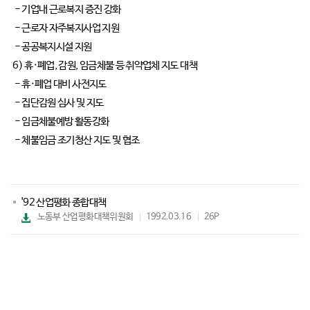
- 기업내 근로복지 증진 강화
- 근로자 자주복지사업 지원
- 공공복지시설 지원
6) 휴·폐업, 감원, 임금체불 등 취약업체 지도 대책
- 휴·폐업 대비 사전지도
- 집단감원 심사 및 지도
- 임금체불예방 활동강화
- 체불임금 조기청산 지도 및 협조
'92 산업평화 종합대책
파
노동부 산업평화대책위원회
1992.03.16
26P
일
다
운
로
드