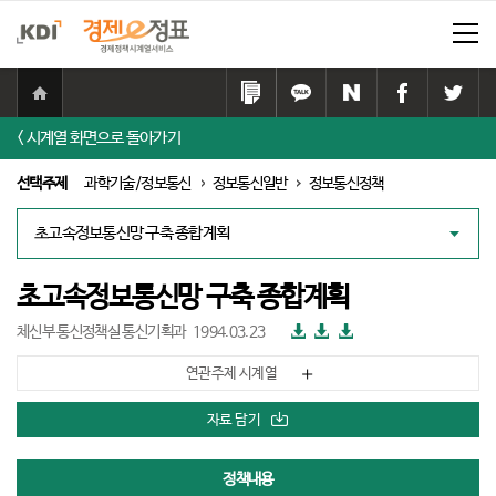
홈
으
링
카
네
페
트
로
크
카
이
이
위
< 시계열 화면으로 돌아가기
이
복
오
버
스
터
동
사
톡
공
북
공
선택주제
과학기술/정보통신
정보통신일반
정보통신정책
하
공
유
공
유
기
유
하
유
하
대
하
기
하
기
책
기
기
리
스
초고속정보통신망 구축 종합계획
트
파
파
파
체신부 통신정책실 통신기획과
1994.03.23
일
일
일
다
다
다
연관주제 시계열
운
운
운
로
로
로
드
드
드
자료 담기
정책내용