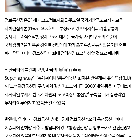
정보통신망은 21세기 고도정보사회를 주도할 국가기반구조로서 새로운
사회간접자본(New-SOC)으로 부상하고 있으며 지식과 기술유통이
중시되는 지식집약형 경제구조하에서는 국가정보기반구조의 수준이
국제경쟁력을 좌우할 것으로 전망됨에 따라 초고속정보통신망을 기반으로
하는 멀티미디어 정보산업이 최대 유망산업으로 부상할 것으로 예상됨.
선진국의 예를 살펴보면, 미국의 'Information
Superhighway'구축계획이나 일본의 '신사회자본'건설계획, 유럽연합(EU)
의 '고속행정통신망'구축계획 및 싱가포르의 'IT-2000'계획 등을 미루어보아
세계적인 추세가 범국가 차원의 '초고속정보통신망' 구축을 위해 집중적인
투자가 이루어지고 있음을 알 수 있음.
반면에, 우리나라 정보통신 분야는 현재 정보통신수요가 음성통신분야에
치중되어 전화망 위주로 발달되어 있고 행정전산망 등 일부 국가기간전산망이
구축되어 있음에도 단위지역 내 문자전송 등 저속데이터통신이 주를 이루는 등