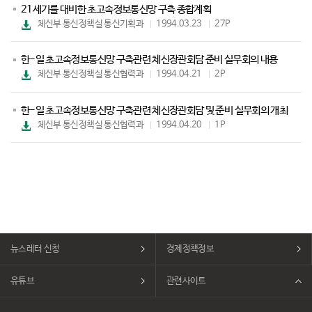
21세기를 대비한 초고속정보통신망 구축 종합계획
파
체신부 통신정책실 통신기획과
1994.03.23
27P
일
다
운
한-일 초고속정보통신망 구축관련 체신장관회담 준비 실무회의 내용
로
드
파
체신부 통신정책실 통신협력과
1994.04.21
2P
일
다
운
한-일 초고속정보통신망 구축관련 체신장관회담 및 준비 실무회의 개최
로
드
파
체신부 통신정책실 통신협력과
1994.04.20
1P
일
다
운
로
드
뉴스레터 신청
경제정책정보
유튜브
관련사이트