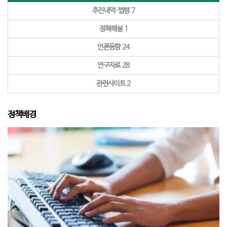
추진내역·법령
7
정책해설
1
언론동향
24
연구자료
28
관련사이트
2
정책배경