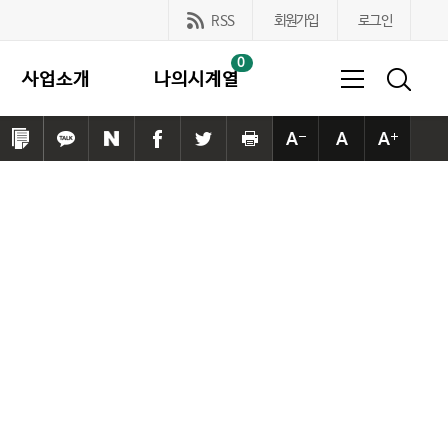
RSS
회원가입
로그인
0
사업소개
나의시계열
링
카
네
페
트
프
본
본
본
크
카
이
이
위
린
문
문
문
복
오
버
스
터
트
사
사
사
사
톡
공
북
공
하
이
이
이
하
공
유
공
유
기
즈
즈
즈
기
유
하
유
하
작
기
크
하
기
하
기
게
본
게
기
기