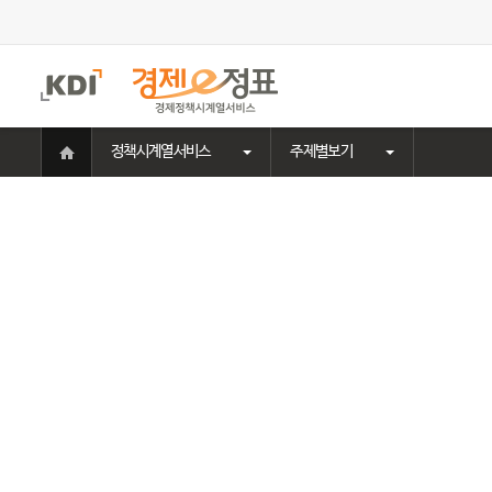
주
메
뉴
홈
정책시계열서비스
주제별보기
으
로
이
동