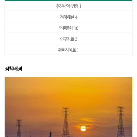
추진내역·법령
1
정책해설
4
언론동향
16
연구자료
3
관련사이트
1
정책배경