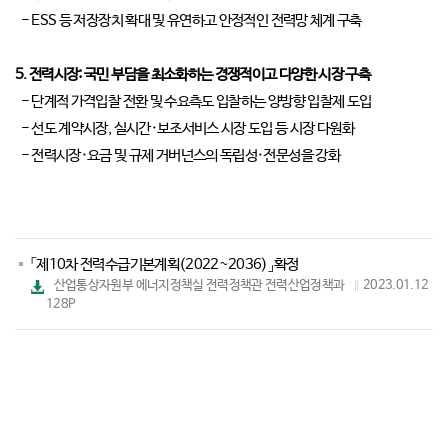
- ESS 등 저장장치 확대 및 유연하고 안정적인 전력망 체계 구축
5. 전력시장: 국민 부담을 최소화하는 경쟁적이고 다양한 시장 구축
- 단계적 가격입찰 전환 및 수요측도 입찰하는 양방향 입찰제 도입
- 선도 계약시장, 실시간·보조서비스 시장 도입 등 시장 다원화
- 전력시장·요금 및 규제 거버넌스의 독립성·전문성을 강화
「제10차 전력수급기본계획(2022~2036)」확정
파
산업통상자원부 에너지정책실 전력정책관 전력산업정책과
2023.01.12
일
128P
다
운
로
드