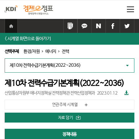
홈
으
링
카
네
페
트
로
크
카
이
이
위
< 시계열 화면으로 돌아가기
이
복
오
버
스
터
동
사
톡
공
북
공
선택주제
환경/자원
에너지
전력
하
공
유
공
유
기
유
하
유
하
대
하
기
하
기
책
기
기
리
스
제10차 전력수급기본계획(2022~2036)
트
파
산업통상자원부 에너지정책실 전력정책관 전력산업정책과
2023.01.12
일
다
연관주제 시계열
운
로
드
자료 담기
정책내용