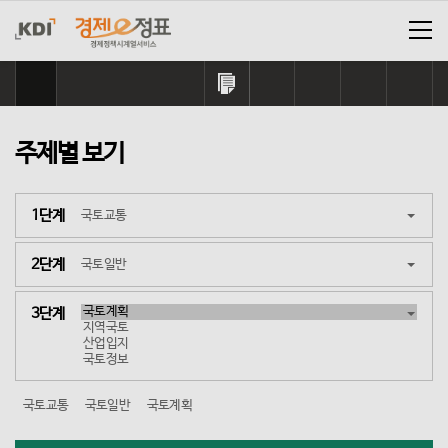
홈
으
링
카
네
페
트
로
크
카
이
이
위
이
복
오
버
스
터
동
주제별 보기
사
톡
공
북
공
하
공
유
공
유
기
유
하
유
하
하
기
하
기
1단계
기
기
2단계
3단계
국토교통
국토일반
국토계획