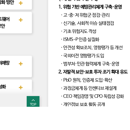
강화 방안
후
1. 위험 기반 예방관리체계 구축·운영
속
정
· 고·중·저 위험군 점검·관리
책
보
트웨어
후
· 신기술, 사회적 이슈 실태점검
기
속
방안
정
· 기초 위험지도 작성
책
보
· ISMS-P 인증 실질화
기
· 안전성 확보조치, 영향평가 등 개선
· 국외이전 영향평가 도입
죄예방
후
· 범부처·민관 협력체계 구축·운영
속
정
2. 자발적 보안·보호 투자 조기 확대 유도
책
보
· PbD 원칙, 인증제 도입·확산
기
성화
후
· 과징금체계 등 인센티브 재설계
속
정
· CEO 책임경영 및 CPO 독립성 강화
책
보
· 개인정보 보호 활동 공개
TOP
기
 글로벌
후
· ‘구독형 컨설팅’ 등 사업자 지원
속
략
정
· 공공부문 역량 확충
정보
유튜브
책
보
3. 개인정보 보호 생태계 활성화