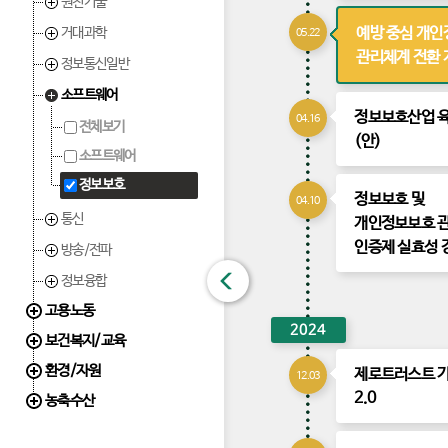
원천기술
예방 중심 개인
거대과학
05.22
관리체계 전환 
정보통신일반
소프트웨어
정보보호산업 
04.16
전체보기
(안)
소프트웨어
정보보호
정보보호 및
04.10
통신
개인정보보호 
인증제 실효성 
방송/전파
닫
정보융합
고용노동
기
2024
보건복지/교육
환경/자원
제로트러스트 
12.03
2.0
농축수산