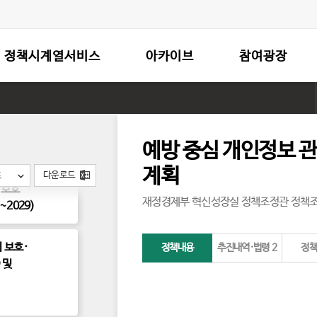
정책시계열서비스
아카이브
참여광장
예방 중심 개인정보 
계획
다운로드
도
 보호
재정경제부 혁신성장실 정책조정관 정
~2029)
 보호·
정책내용
추진내역·법령
2
정
 및