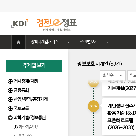
주
메
뉴
홈
정책시계열서비스
주제별보기
으
로
이
동
정보보호
시계열(59건)
주제별 보기
2026
최신순
연
제3차 개인정보
거시경제/재정
07.03
기본계획(2027
금융통화
산업/무역/공정거래
개인정보 전주기
06.09
국토교통
활용 기술 R&D
과학기술/정보통신
표준화 로드맵
과학기술일반
(2026~2030)