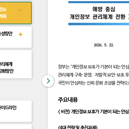
정보
후
속
계획
정
책
보
기
육성방안
후
속
정
책
보
기
관리체계
정부는 ‘개인정보 보호가 기본이 되는 안심 사
강화방안
관리체계 구축·운영, 자발적 보안·보호 투
닫
국민이 안심하는 신뢰 문화 조성을 전략으
기
주요내용
가이드라인
< 비전> 개인정보 보호가 기본이 되는 안심
<4대 전략 및 추진과제>