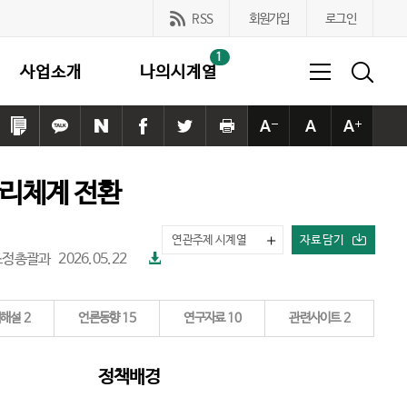
RSS
회원가입
로그인
1
사업소개
나의시계열
링
카
네
페
트
프
본
본
본
크
카
이
이
위
린
문
문
문
복
오
버
스
터
트
사
사
사
관리체계 전환
사
톡
공
북
공
하
이
이
이
하
공
유
공
유
기
즈
즈
즈
기
유
하
유
하
작
기
크
연관주제 시계열
자료 담기
하
기
하
기
게
본
게
파
책조정총괄과
2026.05.22
기
기
일
다
운
로
책해설
2
언론동향
15
연구자료
10
관련사이트
2
드
정책배경