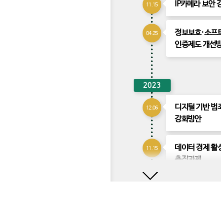
IP카메라 보안 
11.15
정보보호·소프
04.25
인증제도 개선
2023
디지털 기반 범
12.06
강화방안
데이터 경제 활
11.15
추진과제
아
정보보호산업의
09.05
래
경쟁력 확보 전
로
뉴스레터 신청
경제정책