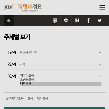
홈
으
링
카
네
페
트
로
크
카
이
이
위
이
복
오
버
스
터
동
주제별 보기
사
톡
공
북
공
하
공
유
공
유
기
유
하
유
하
하
기
하
기
1단계
기
기
2단계
3단계
보건복지/교육
교육
대학교육