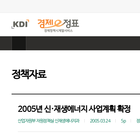
주
메
뉴
홈
으
로
이
동
정책자료
2005년 신·재생에너지 사업계획 확정
산업자원부 자원정책실 신재생에너지과
2005.03.24
5p
정