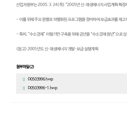
산업자원부는 2005. 3. 24(목) “2005년 신·재생에너지 사업계획
- 이를 위해 주요 원별로 차별화된 프로그램을 정비하여 보급효과를 제고하
- 특히, “수소경제” 이행기반 구축을 위해 금년을 “수소경제 원년”으로 삼
<참고> 2005년도 신·재생에너지 개발·보급 실행계획
첨부파일(
2
)
D0503996.hwp
D0503996-1.hwp