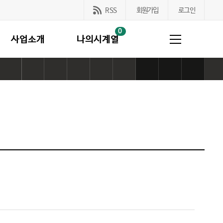
RSS
회원가입
로그인
0
사업소개
나의시계열
링
카
네
페
트
프
본
본
본
크
카
이
이
위
린
문
문
문
복
오
버
스
터
트
사
사
사
사
톡
공
북
공
하
이
이
이
하
공
유
공
유
기
즈
즈
즈
기
유
하
유
하
작
기
크
하
기
하
기
게
본
게
기
기