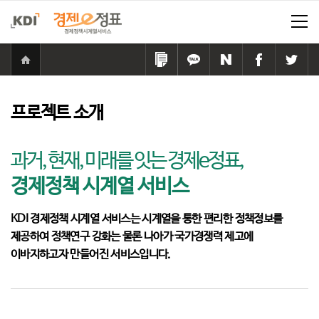
홈
으
링
카
네
페
트
로
크
카
이
이
위
이
복
오
버
스
터
동
사
톡
공
북
공
프로젝트 소개
하
공
유
공
유
기
유
하
유
하
하
기
하
기
과거, 현재, 미래를 잇는 경제e정표,
기
기
경제정책 시계열 서비스
KDI 경제정책 시계열 서비스는 시계열을 통한 편리한 정책정보를
제공하여 정책연구 강화는 물론 나아가 국가경쟁력 제고에
이바지하고자 만들어진 서비스입니다.