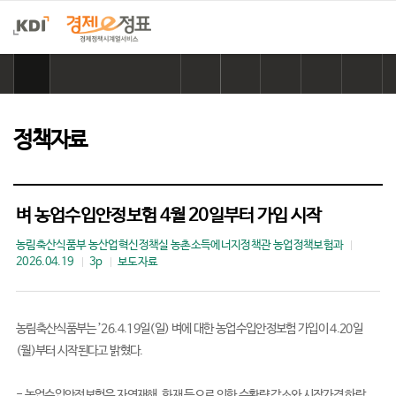
홈
으
링
카
네
페
트
로
크
카
이
이
위
이
복
오
버
스
터
동
사
톡
공
북
공
정책자료
하
공
유
공
유
기
유
하
유
하
하
기
하
기
기
기
벼 농업수입안정보험 4월 20일부터 가입 시작
농림축산식품부 농산업혁신정책실 농촌소득에너지정책관 농업정책보험과
2026.04.19
3p
보도자료
농림축산식품부는 ’26.4.19일(일) 벼에 대한 농업수입안정보험 가입이 4.20일
(월)부터 시작된다고 밝혔다.

- 농업수입안정보험은 자연재해, 화재 등으로 인한 수확량 감소와 시장가격 하락 