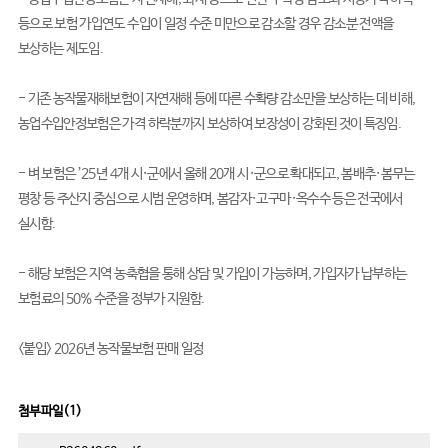
등으로 보험 가입연도 수입이 일정 수준 미만으로 감소할 경우 감소분 전액을 
보상하는 제도임.

- 기존 농작물재해보험이 자연재해 등에 따른 수확량 감소만을 보상하는 데 비해, 
농업수입안정보험은 가격 하락분까지 보상하여 보장성이 강화된 것이 특징임.

- 벼 보험은 ’25년 4개 시·군에서 올해 20개 시·군으로 확대되고, 봄배추·봄무는 
평창 등 주산지 중심으로 시범 운영하며, 봄감자·고구마·옥수수 등은 전국에서 
실시함.

- 해당 보험은 지역 농축협을 통해 상담 및 가입이 가능하며, 가입자가 납부하는 
보험료의 50% 수준을 정부가 지원함.

<붙임> 2026년 농작물보험 판매 일정
첨부파일(
1
)